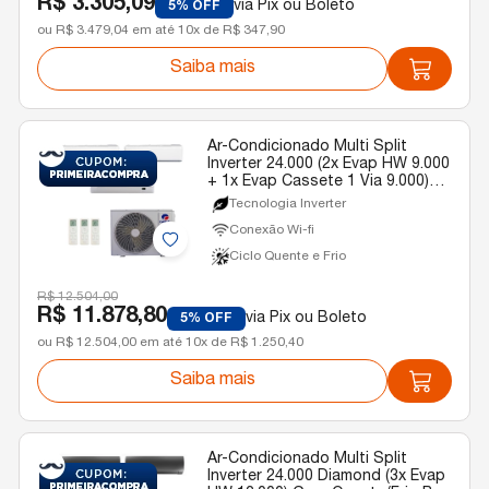
R$ 3.305,09
via Pix ou Boleto
5% OFF
ou R$ 3.479,04 em até 10x de R$ 347,90
Saiba mais
Ar-Condicionado Multi Split
Inverter 24.000 (2x Evap HW 9.000
+ 1x Evap Cassete 1 Via 9.000)
Gree Quente/Frio R-32 220v
Tecnologia Inverter
Conexão Wi-fi
Ciclo Quente e Frio
R$ 12.504,00
R$ 11.878,80
via Pix ou Boleto
5% OFF
ou R$ 12.504,00 em até 10x de R$ 1.250,40
Saiba mais
Ar-Condicionado Multi Split
Inverter 24.000 Diamond (3x Evap