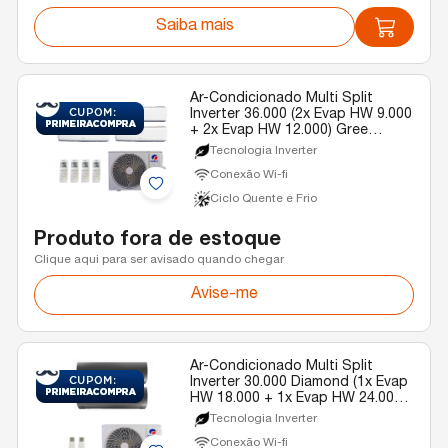
Saiba mais
Ar-Condicionado Multi Split
Inverter 36.000 (2x Evap HW 9.000
+ 2x Evap HW 12.000) Gree
Quente/Frio R-32 220v
Tecnologia Inverter
Conexão Wi-fi
Ciclo Quente e Frio
Produto fora de estoque
Clique aqui para ser avisado quando chegar
Avise-me
Ar-Condicionado Multi Split
Inverter 30.000 Diamond (1x Evap
HW 18.000 + 1x Evap HW 24.000)
Gree Quente/Frio R-32 220v
Tecnologia Inverter
Conexão Wi-fi