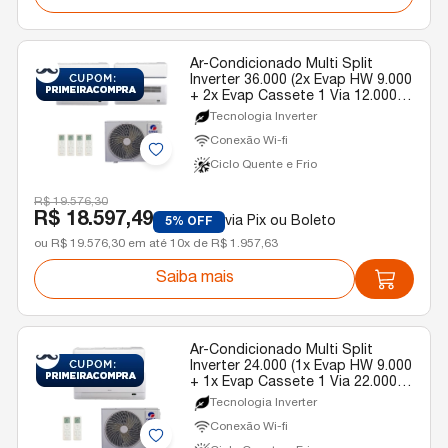
Ar-Condicionado Multi Split
Inverter 36.000 (2x Evap HW 9.000
+ 2x Evap Cassete 1 Via 12.000)
Gree Quente/Frio R-32 220v
Tecnologia Inverter
Conexão Wi-fi
Ciclo Quente e Frio
R$ 19.576,30
R$ 18.597,49
via Pix ou Boleto
5% OFF
ou R$ 19.576,30 em até 10x de R$ 1.957,63
Saiba mais
Ar-Condicionado Multi Split
Inverter 24.000 (1x Evap HW 9.000
+ 1x Evap Cassete 1 Via 22.000)
Gree Quente/Frio R-32 220v
Tecnologia Inverter
Conexão Wi-fi