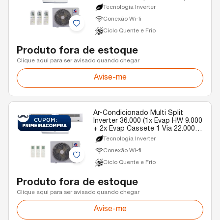
Gree Quente/Frio R-32 220v
Tecnologia Inverter
Conexão Wi-fi
Ciclo Quente e Frio
Produto fora de estoque
Clique aqui para ser avisado quando chegar
Avise-me
Ar-Condicionado Multi Split
Inverter 36.000 (1x Evap HW 9.000
+ 2x Evap Cassete 1 Via 22.000)
Gree Quente/Frio R-32 220v
Tecnologia Inverter
Conexão Wi-fi
Ciclo Quente e Frio
Produto fora de estoque
Clique aqui para ser avisado quando chegar
Avise-me