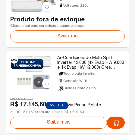
Voltagem 220v
Produto fora de estoque
Clique aqui para ser avisado quando chegar
Avise-me
Ar-Condicionado Multi Split
Inverter 42.000 (4x Evap HW 9.000
+ 1x Evap HW 12.000) Gree
Quente/Frio R-32 220v
Tecnologia Inverter
Conexão Wi-fi
Ciclo Quente e Frio
R$ 18.048,00
R$ 17.145,60
via Pix ou Boleto
5% OFF
ou R$ 18.048,00 em até 10x de R$ 1.804,80
Saiba mais