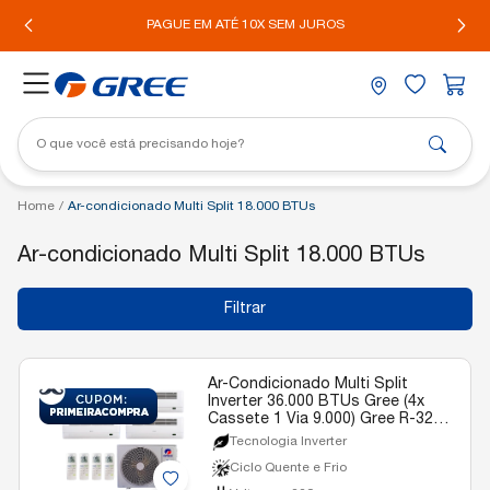
IL*
PAGUE EM ATÉ 10X SEM JUROS
Home
/
Ar-condicionado Multi Split 18.000 BTUs
Ar-condicionado Multi Split 18.000 BTUs
Filtrar
Ar-Condicionado Multi Split
Inverter 36.000 BTUs Gree (4x
Cassete 1 Via 9.000) Gree R-32
Quente e Frio 220v
Tecnologia Inverter
Ciclo Quente e Frio