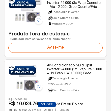
Inverter 24.000 (3x Evap Cassete
1 Via 12.000) Gree Quente/Frio R-
32 220v
Tecnologia Inverter
Ciclo Quente e Frio
Voltagem 220v
Produto fora de estoque
Clique aqui para ser avisado quando chegar
Avise-me
Ar-Condicionado Multi Split
Inverter 24.000 (1x Evap HW 9.000
+ 1x Evap HW 18.000) Gree
Quente/Frio 220v
Tecnologia Inverter
Conexão Wi-fi
Ciclo Quente e Frio
R$ 10.562,90
R$ 10.034,76
via Pix ou Boleto
5% OFF
ou R$ 10.562,90 em até 10x de R$ 1.056,29