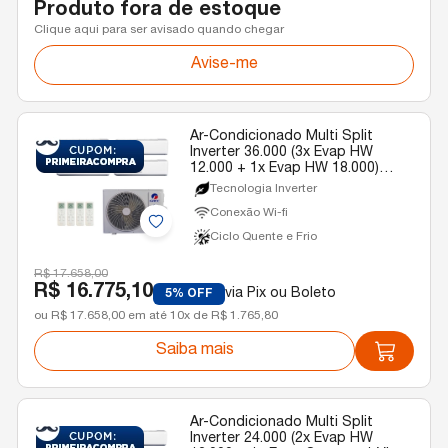
Produto fora de estoque
Clique aqui para ser avisado quando chegar
Avise-me
Ar-Condicionado Multi Split
Inverter 36.000 (3x Evap HW
12.000 + 1x Evap HW 18.000)
Gree Quente/Frio R-32 220v
Tecnologia Inverter
Conexão Wi-fi
Ciclo Quente e Frio
R$ 17.658,00
R$ 16.775,10
via Pix ou Boleto
5% OFF
ou R$ 17.658,00 em até 10x de R$ 1.765,80
Saiba mais
Ar-Condicionado Multi Split
Inverter 24.000 (2x Evap HW