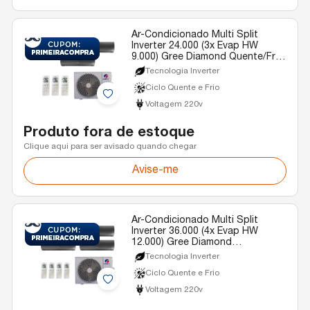
Ar-Condicionado Multi Split
Inverter 24.000 (3x Evap HW
9.000) Gree Diamond Quente/Frio
R-32 220v
Tecnologia Inverter
Ciclo Quente e Frio
Voltagem 220v
Produto fora de estoque
Clique aqui para ser avisado quando chegar
Avise-me
Ar-Condicionado Multi Split
Inverter 36.000 (4x Evap HW
12.000) Gree Diamond
Quente/Frio R-32 220v
Tecnologia Inverter
Ciclo Quente e Frio
Voltagem 220v