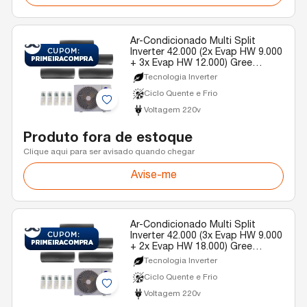
Ar-Condicionado Multi Split
Inverter 42.000 (2x Evap HW 9.000
+ 3x Evap HW 12.000) Gree
Diamond Quente/Frio R-32 220v
Tecnologia Inverter
Ciclo Quente e Frio
Voltagem 220v
Produto fora de estoque
Clique aqui para ser avisado quando chegar
Avise-me
Ar-Condicionado Multi Split
Inverter 42.000 (3x Evap HW 9.000
+ 2x Evap HW 18.000) Gree
Diamond Quente/Frio R-32 220v
Tecnologia Inverter
Ciclo Quente e Frio
Voltagem 220v