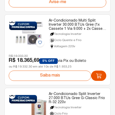
Avise-me
Ar-Condicionado Multi Split
Inverter 30.000 BTUs Gree (1x
Cassete 1 Via 9.000 + 2x Cassete
1 Via 18.000) Gree R-32 Quente e
Tecnologia Inverter
Frio 220v
Ciclo Quente e Frio
Voltagem 220v
R$ 19.332,30
R$ 18.365,69
via Pix ou Boleto
5% OFF
ou R$ 19.332,30 em até 10x de R$ 1.933,23
Saiba mais
Ar-Condicionado Split Inverter
27.000 BTUs Gree G-Classic Frio
R-32 220v
Tecnologia Inverter
Ciclo Frio