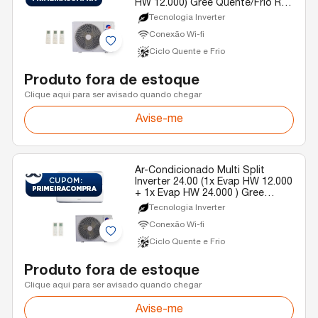
HW 12.000) Gree Quente/Frio R-
32 220v
Tecnologia Inverter
Conexão Wi-fi
Ciclo Quente e Frio
Produto fora de estoque
Clique aqui para ser avisado quando chegar
Avise-me
Ar-Condicionado Multi Split
Inverter 24.00 (1x Evap HW 12.000
+ 1x Evap HW 24.000 ) Gree
Quente/Frio R-32 220v
Tecnologia Inverter
Conexão Wi-fi
Ciclo Quente e Frio
Produto fora de estoque
Clique aqui para ser avisado quando chegar
Avise-me