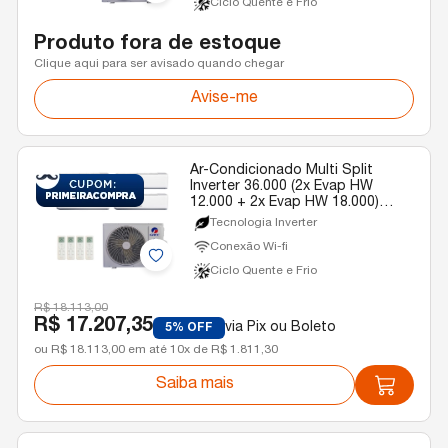
Ciclo Quente e Frio
Produto fora de estoque
Clique aqui para ser avisado quando chegar
Avise-me
Ar-Condicionado Multi Split
Inverter 36.000 (2x Evap HW
12.000 + 2x Evap HW 18.000)
Gree Quente/Frio R-32 220v
Tecnologia Inverter
Conexão Wi-fi
Ciclo Quente e Frio
R$ 18.113,00
R$ 17.207,35
via Pix ou Boleto
5% OFF
ou R$ 18.113,00 em até 10x de R$ 1.811,30
Saiba mais