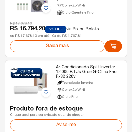
Conexão Wi-fi
Ciclo Quente e Frio
R$ 17.678,10
R$ 16.794,20
via Pix ou Boleto
5% OFF
ou R$ 17.678,10 em até 10x de R$ 1.767,81
Saiba mais
Ar-Condicionado Split Inverter
12.000 BTUs Gree G-Clima Frio
R-32 220v
Tecnologia Inverter
Conexão Wi-fi
Ciclo Frio
Produto fora de estoque
Clique aqui para ser avisado quando chegar
Avise-me