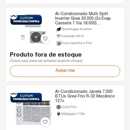
Ar-Condicionado Multi Split
Inverter Gree 30.000 (2x Evap
Cassete 1 Via 18.000)
Quente/Frio 220V
Tecnologia Inverter
Conexão Wi-fi
Ciclo Quente e Frio
Produto fora de estoque
Clique aqui para ser avisado quando chegar
Avise-me
Ar-Condicionado Janela 7.000
BTUs Gree Frio R-32 Mecânico
127v
Ciclo Frio
Voltagem 110v