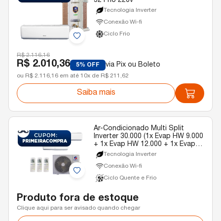
32 Frio 220v
Tecnologia Inverter
Conexão Wi-fi
Ciclo Frio
R$ 2.116,16
R$ 2.010,36
via Pix ou Boleto
5% OFF
ou R$ 2.116,16 em até 10x de R$ 211,62
Saiba mais
Ar-Condicionado Multi Split
Inverter 30.000 (1x Evap HW 9.000
+ 1x Evap HW 12.000 + 1x Evap
HW 24.000) Gree Quente/Frio R-
Tecnologia Inverter
32 220v
Conexão Wi-fi
Ciclo Quente e Frio
Produto fora de estoque
Clique aqui para ser avisado quando chegar