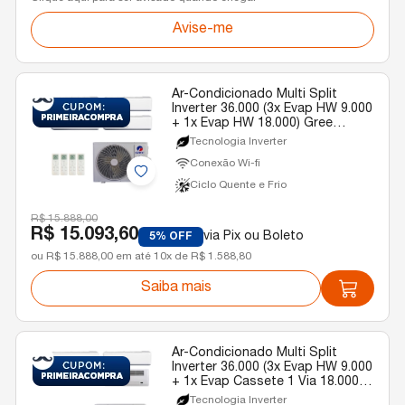
Avise-me
Ar-Condicionado Multi Split
Inverter 36.000 (3x Evap HW 9.000
+ 1x Evap HW 18.000) Gree
Quente/Frio R-32 220v
Tecnologia Inverter
Conexão Wi-fi
Ciclo Quente e Frio
R$ 15.888,00
R$ 15.093,60
via Pix ou Boleto
5% OFF
ou R$ 15.888,00 em até 10x de R$ 1.588,80
Saiba mais
Ar-Condicionado Multi Split
Inverter 36.000 (3x Evap HW 9.000
+ 1x Evap Cassete 1 Via 18.000)
Gree Quente/Frio R-32 220v
Tecnologia Inverter