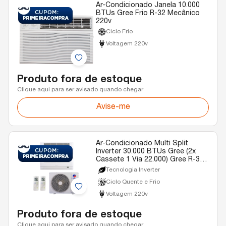
Ar-Condicionado Janela 10.000
BTUs Gree Frio R-32 Mecânico
220v
Ciclo Frio
Voltagem 220v
Produto fora de estoque
Clique aqui para ser avisado quando chegar
Avise-me
Ar-Condicionado Multi Split
Inverter 30.000 BTUs Gree (2x
Cassete 1 Via 22.000) Gree R-32
Quente e Frio 220v
Tecnologia Inverter
Ciclo Quente e Frio
Voltagem 220v
Produto fora de estoque
Clique aqui para ser avisado quando chegar