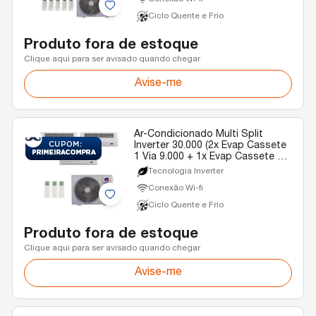
Ciclo Quente e Frio
Produto fora de estoque
Clique aqui para ser avisado quando chegar
Avise-me
Ar-Condicionado Multi Split
Inverter 30.000 (2x Evap Cassete
1 Via 9.000 + 1x Evap Cassete 1
Via 22.000) Gree Quente/Frio R-
Tecnologia Inverter
32 220v
Conexão Wi-fi
Ciclo Quente e Frio
Produto fora de estoque
Clique aqui para ser avisado quando chegar
Avise-me