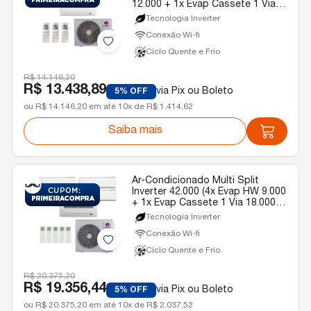
12.000 + 1x Evap Cassete 1 Via
12.000) Gree Quente/Frio R-32
Tecnologia Inverter
220v
Conexão Wi-fi
Ciclo Quente e Frio
R$ 14.146,20
R$ 13.438,89
via Pix ou Boleto
5% OFF
ou R$ 14.146,20 em até 10x de R$ 1.414,62
Saiba mais
Ar-Condicionado Multi Split
Inverter 42.000 (4x Evap HW 9.000
+ 1x Evap Cassete 1 Via 18.000)
Gree Quente/Frio R-32 220v
Tecnologia Inverter
Conexão Wi-fi
Ciclo Quente e Frio
R$ 20.375,20
R$ 19.356,44
via Pix ou Boleto
5% OFF
ou R$ 20.375,20 em até 10x de R$ 2.037,52