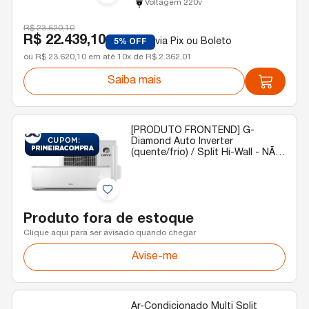
Voltagem 220v
R$ 23.620,10
R$ 22.439,10
via Pix ou Boleto
5% OFF
ou R$ 23.620,10 em até 10x de R$ 2.362,01
Saiba mais
[PRODUTO FRONTEND] G-
Diamond Auto Inverter
(quente/frio) / Split Hi-Wall - NÃO
EXCLUIR
Produto fora de estoque
Clique aqui para ser avisado quando chegar
Avise-me
Ar-Condicionado Multi Split