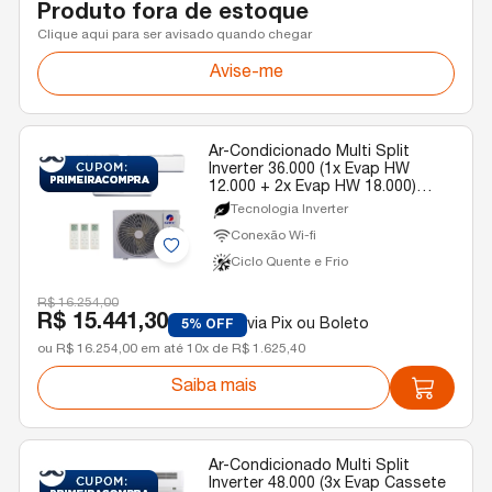
Produto fora de estoque
Clique aqui para ser avisado quando chegar
Avise-me
Ar-Condicionado Multi Split
Inverter 36.000 (1x Evap HW
12.000 + 2x Evap HW 18.000)
Gree Quente/Frio R-32 220v
Tecnologia Inverter
Conexão Wi-fi
Ciclo Quente e Frio
R$ 16.254,00
R$ 15.441,30
via Pix ou Boleto
5% OFF
ou R$ 16.254,00 em até 10x de R$ 1.625,40
Saiba mais
Ar-Condicionado Multi Split
Inverter 48.000 (3x Evap Cassete