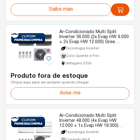
Saiba mais
Ar-Condicionado Multi Split
Inverter 36.000 (2x Evap HW 9.000
+ 2x Evap HW 12.000) Gree
Diamond Quente/Frio R-32 220v
Tecnologia Inverter
Ciclo Quente e Frio
Voltagem 220v
Produto fora de estoque
Clique aqui para ser avisado quando chegar
Avise-me
Ar-Condicionado Multi Split
Inverter 48.000 (4x Evap HW
12.000 + 1x Evap HW 18.000)
Gree Quente/Frio R-32 220v
Tecnologia Inverter
Conexão Wi-fi