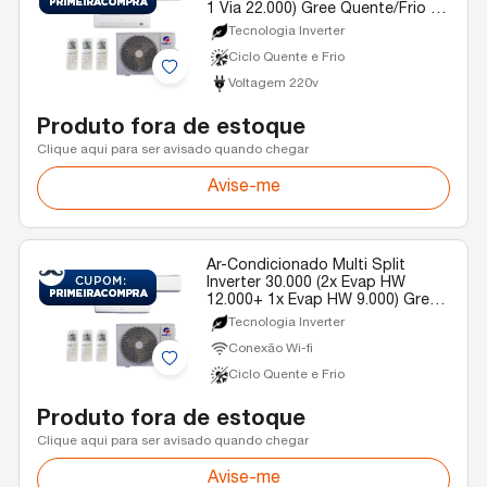
1 Via 22.000) Gree Quente/Frio R-
32 220v
Tecnologia Inverter
Ciclo Quente e Frio
Voltagem 220v
Produto fora de estoque
Clique aqui para ser avisado quando chegar
Avise-me
Ar-Condicionado Multi Split
Inverter 30.000 (2x Evap HW
12.000+ 1x Evap HW 9.000) Gree
Quente/Frio R-32 220v
Tecnologia Inverter
Conexão Wi-fi
Ciclo Quente e Frio
Produto fora de estoque
Clique aqui para ser avisado quando chegar
Avise-me