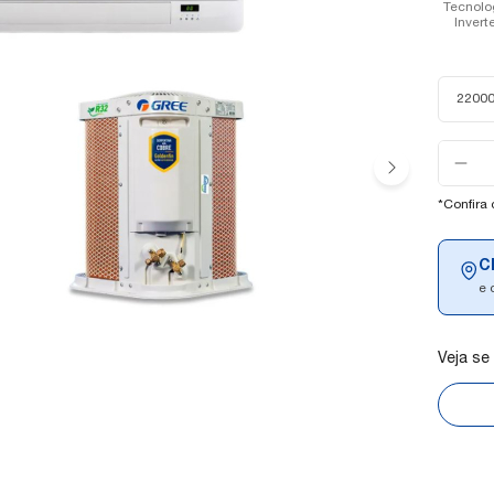
Tecnolo
Invert
22000
Selecion
a
quantida
*Confira
C
e 
Veja se