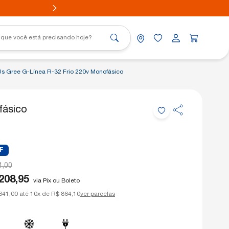
Us Gree G-Línea R-32 Frio 220v Monofásico
fásico
Portátil
nico
Aovia
nico
F
1,00
208,95
via Pix ou Boleto
641,00 até 10x de R$ 864,10
ver parcelas