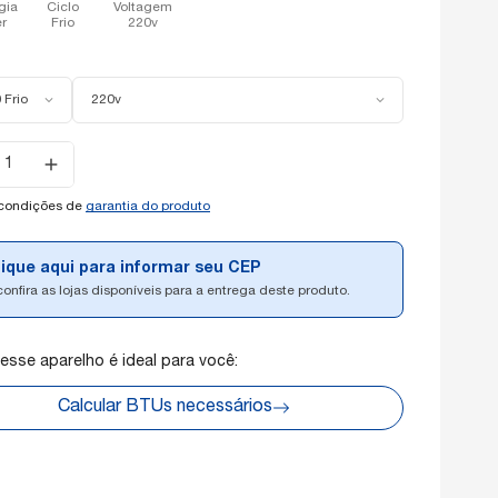
gia
Ciclo
Voltagem
er
Frio
220v
 Frio
220v
e
de:
 condições de
garantia do produto
lique aqui para informar seu CEP
confira as lojas disponíveis para a entrega deste produto.
 esse aparelho é ideal para você:
Calcular BTUs necessários