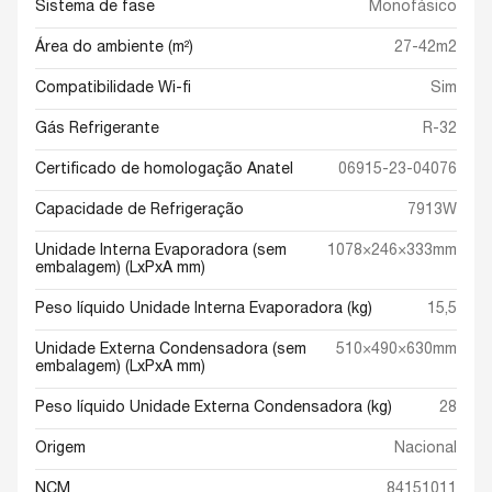
Sistema de fase
Monofásico
Área do ambiente (m²)
27-42m2
Compatibilidade Wi-fi
Sim
Gás Refrigerante
R-32
Certificado de homologação Anatel
06915-23-04076
Capacidade de Refrigeração
7913W
Unidade Interna Evaporadora (sem
1078×246×333mm
embalagem) (LxPxA mm)
Peso líquido Unidade Interna Evaporadora (kg)
15,5
Unidade Externa Condensadora (sem
510×490×630mm
embalagem) (LxPxA mm)
Peso líquido Unidade Externa Condensadora (kg)
28
Origem
Nacional
NCM
84151011