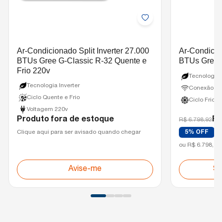
Ar-Condicionado Split Inverter 27.000
Ar-Condicion
BTUs Gree G-Classic R-32 Quente e
BTUs Gree G
Frio 220v
Tecnologia 
Tecnologia Inverter
Conexão Wi-
Ciclo Quente e Frio
Ciclo Frio
Voltagem 220v
Produto fora de estoque
R$
R$ 6.798,92
vi
Clique aqui para ser avisado quando chegar
5% OFF
ou R$ 6.798,92
Avise-me
Sa