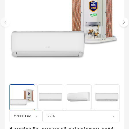
27000 Frio
220v