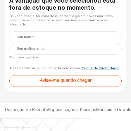
A variação que você selecionou está
fora de estoque no momento.
Se você deseja ser avisado quando chegarem novas unidades,
preencha os campos abaixo com seu nome e e-mail para ser
informado.
Seu
nome*
Seu
e-
mail*
*Campos obrigatórios
Ao se cadastrar, você concorda com nossa
Política de Privacidade
.
Avise-me quando chegar
Descrição do Produto
Especificações Técnicas
Manuais e Downl