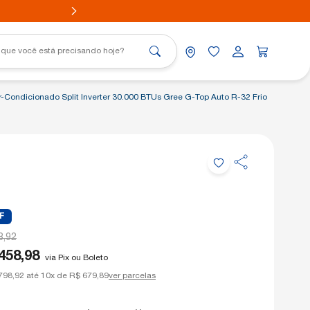
 PARA TODO BRASIL*
r-Condicionado Split Inverter 30.000 BTUs Gree G-Top Auto R-32 Frio
Portátil
nico
Aovia
nico
F
8,92
458,98
via Pix ou Boleto
798,92 até 10x de R$ 679,89
ver parcelas