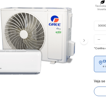
Tecnolo
Invert
30000
Selecion
a
quantida
*Confira
C
e 
Veja se