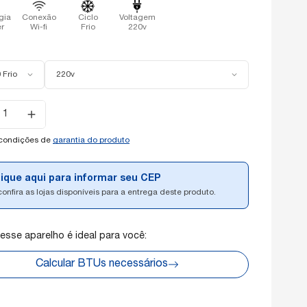
gia
Conexão
Ciclo
Voltagem
er
Wi-fi
Frio
220v
 Frio
220v
e
de:
 condições de
garantia do produto
lique aqui para informar seu CEP
confira as lojas disponíveis para a entrega deste produto.
 esse aparelho é ideal para você:
Calcular BTUs necessários