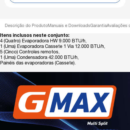
Descrição do Produto
Manuais e Downloads
Garantia
Avaliações 
Itens inclusos neste conjunto:
4 (Quatro) Evaporadora HW 9.000 BTU/h,
1 (Uma) Evaporadora Cassete 1 Via 12.000 BTU/h,
5 (Cinco) Controles remotos,
1 (Uma) Condensadora 42.000 BTU/h,
Painéis das evaporadoras (Cassete).