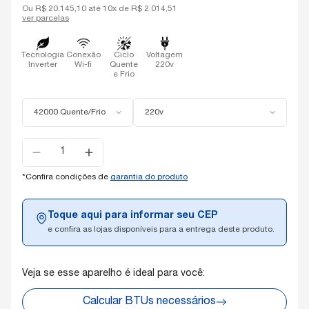
Ou R$ 20.145,10 até 10x de R$ 2.014,51
ver parcelas
Tecnologia
Conexão
Ciclo
Voltagem
Inverter
Wi-fi
Quente
220v
e Frio
42000 Quente/Frio
220v
Selecione
a
quantidade:
*Confira condições de
garantia do produto
Toque aqui para informar seu CEP
e confira as lojas disponíveis para a entrega deste produto.
Veja se esse aparelho é ideal para você:
Calcular BTUs necessários