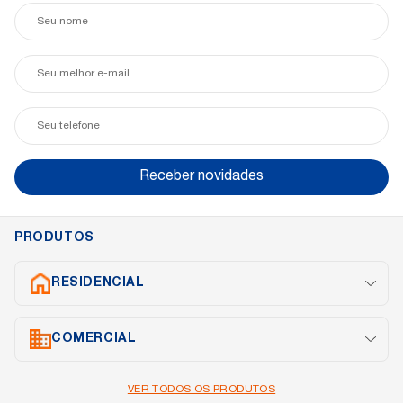
Seu
nome
Seu
e-
mail
Seu
telefone
Receber novidades
PRODUTOS
RESIDENCIAL
Split Inverter
COMERCIAL
Cassete
Portátil
Janela
Cassete
VER TODOS OS PRODUTOS
Piso Teto