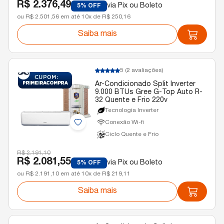
R$ 2.376,49
via Pix ou Boleto
5% OFF
ou R$ 2.501,56 em até 10x de R$ 250,16
Saiba mais
5
(2 avaliações)
Ar-Condicionado Split Inverter
9.000 BTUs Gree G-Top Auto R-
32 Quente e Frio 220v
Tecnologia Inverter
Conexão Wi-fi
Ciclo Quente e Frio
R$ 2.191,10
R$ 2.081,55
via Pix ou Boleto
5% OFF
ou R$ 2.191,10 em até 10x de R$ 219,11
Saiba mais