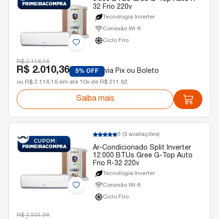
32 Frio 220v
Tecnologia Inverter
Conexão Wi-fi
Ciclo Frio
R$ 2.116,16
R$ 2.010,36
via Pix ou Boleto
5% OFF
ou R$ 2.116,16 em até 10x de R$ 211,62
Saiba mais
5
(3 avaliações)
Ar-Condicionado Split Inverter
12.000 BTUs Gree G-Top Auto
Frio R-32 220v
Tecnologia Inverter
Conexão Wi-fi
Ciclo Frio
R$ 2.501,56