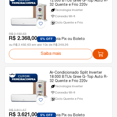
12.000 BTUs Gree G-Top Auto R-
32 Quente e Frio 220v
Tecnologia Inverter
Conexão Wi-fi
Ciclo Quente e Frio
R$ 2.492,63
R$ 2.368,00
via Pix ou Boleto
5% OFF
ou R$ 2.492,63 em até 10x de R$ 249,26
Saiba mais
Ar-Condicionado Split Inverter
18.000 BTUs Gree G-Top Auto R-
32 Quente e Frio 220v
Tecnologia Inverter
Conexão Wi-fi
Ciclo Quente e Frio
R$ 3.811,57
R$ 3.621,00
via Pix ou Boleto
5% OFF