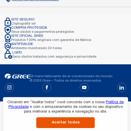
SITE SEGURO
Criptografia
ssl
COMPRA PROTEGIDA
Seus dados e pagamentos
protegidos
SITE OFICIAL GREE
Produtos 100% originais com garantia de
fábrica
ANTIFRAUDE
Ambiente monitorado 24
horas
LGPD
Seus dados tratados com
segurança e privacidade
A maior fabricante de ar-condicionado do mundo.
© 2026 Gree – Todos os direitos reservados.
Clicando em "Aceitar todos" você concorda com a nossa
Política de
Privacidade
e com o armazenamento de cookies no seu dispositivo
Todos os direitos reservados à Gree.
para melhorar a experiência e navegação no site.
Gree Eletric Appliances Do Brasil Ltda - CNPJ: 03.519.135/0001-56 Av dos
Oitis, 6360, Distrito Industrial II - Manaus - AM.
Aceitar todos
Desenvolvido por: