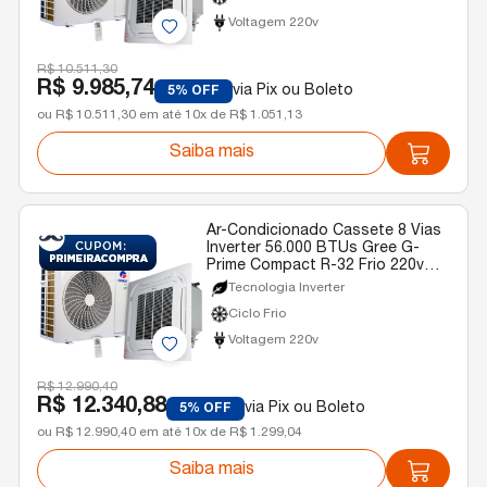
Voltagem 220v
R$ 10.511,30
R$ 9.985,74
via Pix ou Boleto
5% OFF
ou R$ 10.511,30 em até 10x de R$ 1.051,13
Saiba mais
Ar-Condicionado Cassete 8 Vias
Inverter 56.000 BTUs Gree G-
Prime Compact R-32 Frio 220v
Monofásico
Tecnologia Inverter
Ciclo Frio
Voltagem 220v
R$ 12.990,40
R$ 12.340,88
via Pix ou Boleto
5% OFF
ou R$ 12.990,40 em até 10x de R$ 1.299,04
Saiba mais