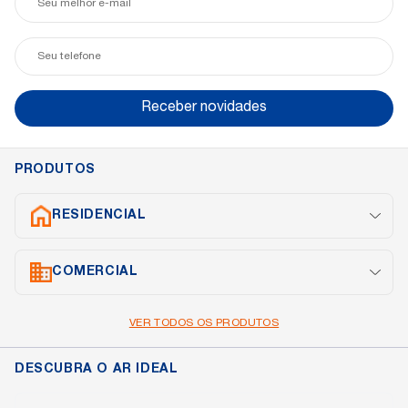
e-
mail
Seu
telefone
Receber novidades
PRODUTOS
RESIDENCIAL
Split Inverter
COMERCIAL
Cassete
Portátil
Janela
Cassete
VER TODOS OS PRODUTOS
Piso Teto
Multi Split
DESCUBRA O AR IDEAL