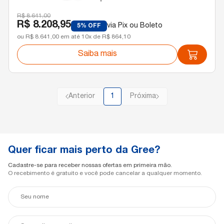
R$ 8.641,00
R$ 8.208,95
via Pix ou Boleto
5% OFF
ou R$ 8.641,00 em até 10x de R$ 864,10
Saiba mais
Anterior
1
Próxima
Quer ficar mais perto da Gree?
Cadastre-se para receber nossas ofertas em primeira mão.
O recebimento é gratuito e você pode cancelar a qualquer momento.
Seu
nome
Seu