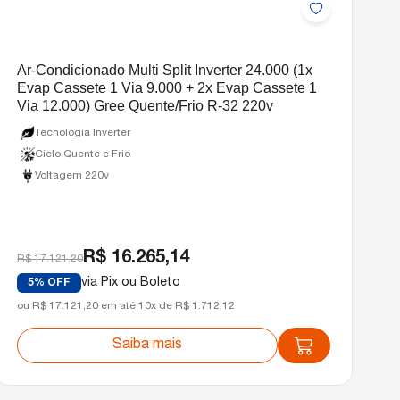
Ar-Condicionado Multi Split Inverter 24.000 (1x
Evap Cassete 1 Via 9.000 + 2x Evap Cassete 1
Via 12.000) Gree Quente/Frio R-32 220v
Tecnologia Inverter
Ciclo Quente e Frio
Voltagem 220v
R$ 16.265,14
R$ 17.121,20
via Pix ou Boleto
5% OFF
ou R$ 17.121,20 em até 10x de R$ 1.712,12
Saiba mais