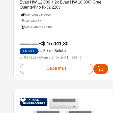
Evap HW 12.000 + 2x Evap HW 18.000) Gree
Quente/Frio R-32 220v
Tecnologia Inverter
Conexão Wi-fi
Ciclo Quente e Frio
R$ 15.441,30
R$ 16.254,00
via Pix ou Boleto
5% OFF
ou R$ 16.254,00 em até 10x de R$ 1.625,40
Saiba mais