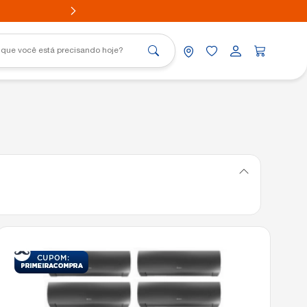
Portátil
nico
Aovia
nico