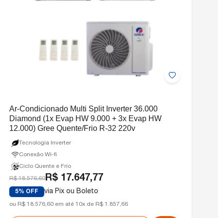
Ar-Condicionado Multi Split Inverter 36.000
Diamond (1x Evap HW 9.000 + 3x Evap HW
12.000) Gree Quente/Frio R-32 220v
Tecnologia Inverter
Conexão Wi-fi
Ciclo Quente e Frio
R$ 17.647,77
R$ 18.576,60
via Pix ou Boleto
5% OFF
ou R$ 18.576,60 em até 10x de R$ 1.857,66