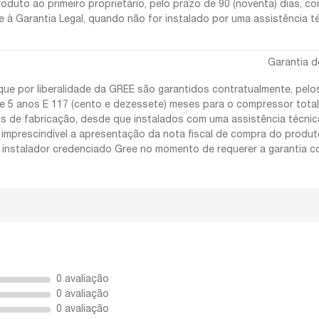
uto ao primeiro proprietário, pelo prazo de 90 (noventa) dias, conf
 à Garantia Legal, quando não for instalado por uma assistência t
Garantia d
ue por liberalidade da GREE são garantidos contratualmente, pelo
e 5 anos E 117 (cento e dezessete) meses para o compressor tota
cios de fabricação, desde que instalados com uma assistência técni
imprescindível a apresentação da nota fiscal de compra do produt
 instalador credenciado Gree no momento de requerer a garantia co
0 avaliação
0 avaliação
0 avaliação