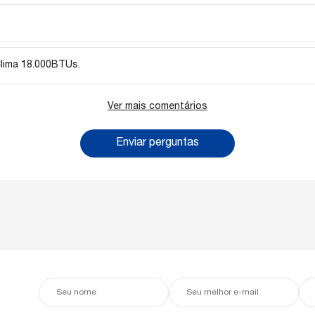
ção da instalação, recomendamos verificar a assistência técnica ou instalador c
Clima 18.000BTUs.
io R-32 é monofásico e 220 volts.
Ver mais comentários
Enviar perguntas
Seu
Seu
Seu
nome
e-
tele
mail