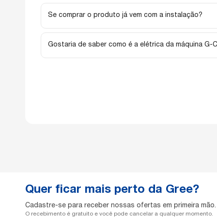
O diâmetro das tubulações desse aparelho são de 1/4 e 3/8.
Se comprar o produto já vem com a instalação?
Não, a instalação é um processo a parte. Para realizar a cota
https://gree.com.br/suporte/
Gostaria de saber como é a elétrica da máquina G-
O Ar-Condicionado Split Inverter 18.000 BTUs Gree G-Clima Fr
Quer ficar mais perto da Gree?
Cadastre-se para receber nossas ofertas em primeira mão.
O recebimento é gratuito e você pode cancelar a qualquer momento.