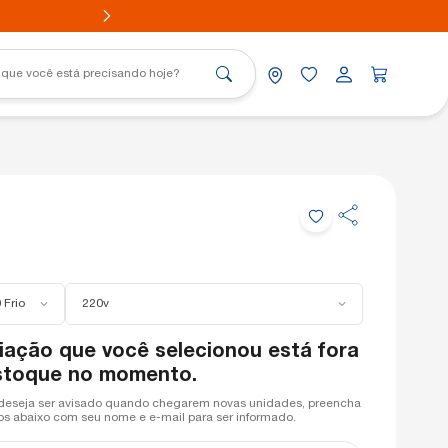
Portátil
nico
Aovia
nico
 Frio
220v
riação que você selecionou está fora
stoque no momento.
deseja ser avisado quando chegarem novas unidades, preencha
s abaixo com seu nome e e-mail para ser informado.