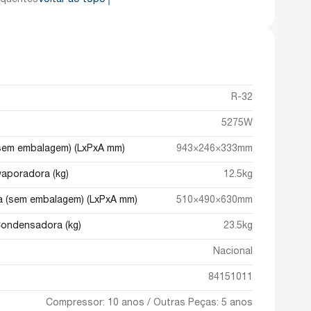
equentes
Voltar ao topo
R-32
5275W
(sem embalagem) (LxPxA mm)
943×246×333mm
vaporadora (kg)
12.5kg
 (sem embalagem) (LxPxA mm)
510×490×630mm
Condensadora (kg)
23.5kg
Nacional
84151011
Compressor: 10 anos / Outras Peças: 5 anos