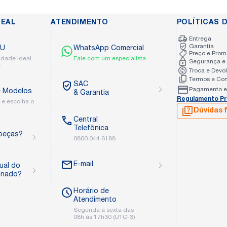
DEAL
ATENDIMENTO
POLÍTICAS D
Entrega
Garantia
TU
WhatsApp Comercial
Preço e Pro
idade ideal
Fale com um especialista
Segurança e 
e
Troca e Devo
Termos e Co
SAC
Pagamento e
 Modelos
& Garantia
Regulamento Pr
 e escolha o
Dúvidas 
Central
Telefônica
peças?
0800 044 6188
E-mail
ual do
onado?
Horário de
Atendimento
Segunda à sexta das
08h às 17h30 (UTC-3)