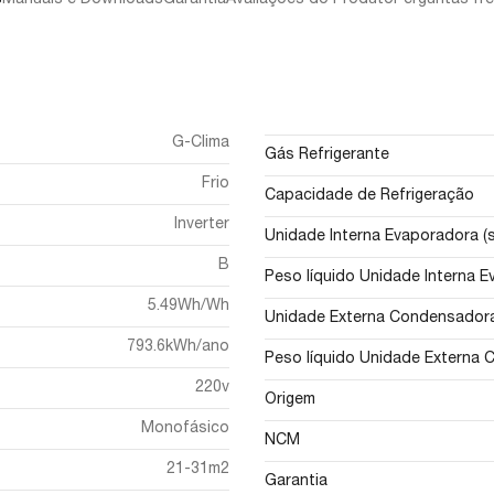
s
Manuais e Downloads
Garantia
Avaliações do Produto
Perguntas fr
G-Clima
Gás Refrigerante
Frio
Capacidade de Refrigeração
Inverter
Unidade Interna Evaporadora 
B
Peso líquido Unidade Interna E
5.49Wh/Wh
Unidade Externa Condensadora
793.6kWh/ano
Peso líquido Unidade Externa 
220v
Origem
Monofásico
NCM
21-31m2
Garantia