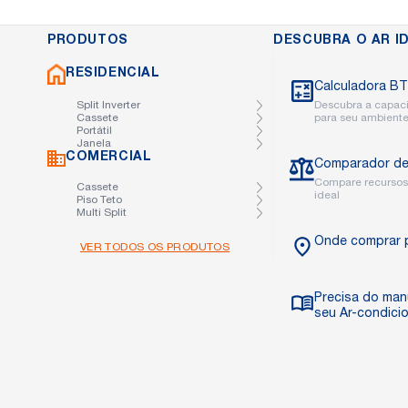
PRODUTOS
DESCUBRA O AR I
RESIDENCIAL
Calculadora B
Split Inverter
Descubra a capac
Cassete
para seu ambient
Portátil
Janela
COMERCIAL
Comparador de
Compare recursos
Cassete
ideal
Piso Teto
Multi Split
Onde comprar 
VER TODOS OS PRODUTOS
Precisa do man
seu Ar-condici