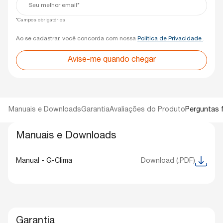
e-
mail*
*Campos obrigatórios
Ao se cadastrar, você concorda com nossa
Política de Privacidade
.
Avise-me quando chegar
Manuais e Downloads
Garantia
Avaliações do Produto
Perguntas 
Manuais e Downloads
Manual - G-Clima
Download (.PDF)
Garantia