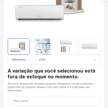
Selecione
220v
A variação que você selecionou está
fora de estoque no momento.
Se você deseja ser avisado quando chegarem novas unidades,
preencha os campos abaixo com seu nome e e-mail para ser
informado.
Seu
nome*
Seu