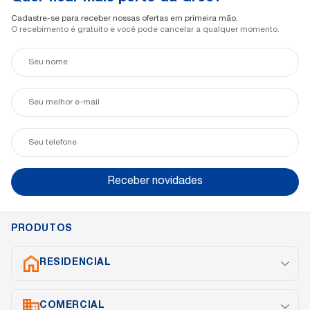
Cadastre-se para receber nossas ofertas em primeira mão.
O recebimento é gratuito e você pode cancelar a qualquer momento.
Seu
nome
Seu
e-
mail
Seu
telefone
Receber novidades
PRODUTOS
RESIDENCIAL
Split Inverter
COMERCIAL
Cassete