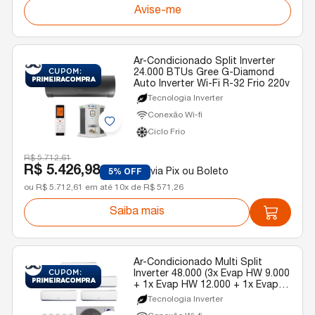
Avise-me
Ar-Condicionado Split Inverter
24.000 BTUs Gree G-Diamond
Auto Inverter Wi-Fi R-32 Frio 220v
Tecnologia Inverter
Conexão Wi-fi
Ciclo Frio
R$ 5.712,61
R$ 5.426,98
via Pix ou Boleto
5% OFF
ou R$ 5.712,61 em até 10x de R$ 571,26
Saiba mais
Ar-Condicionado Multi Split
Inverter 48.000 (3x Evap HW 9.000
+ 1x Evap HW 12.000 + 1x Evap
HW 24.000) Gree Quente/Frio R-
Tecnologia Inverter
32 220V