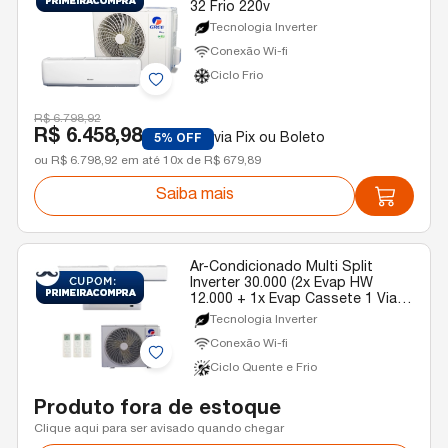
32 Frio 220v
Tecnologia Inverter
Conexão Wi-fi
Ciclo Frio
R$ 6.798,92
R$ 6.458,98
via Pix ou Boleto
5% OFF
ou R$ 6.798,92 em até 10x de R$ 679,89
Saiba mais
Ar-Condicionado Multi Split
Inverter 30.000 (2x Evap HW
12.000 + 1x Evap Cassete 1 Via
18.000) Gree Quente/Frio R-32
Tecnologia Inverter
220v
Conexão Wi-fi
Ciclo Quente e Frio
Produto fora de estoque
Clique aqui para ser avisado quando chegar