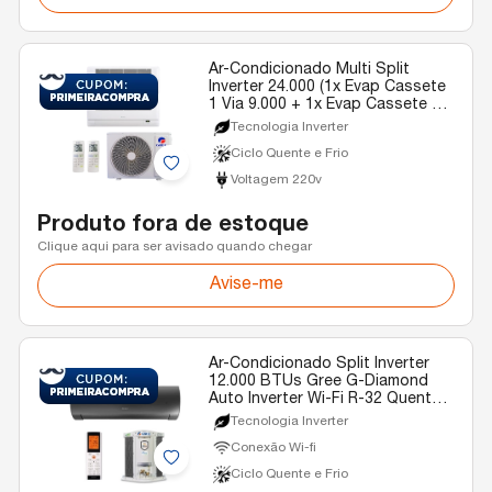
Ar-Condicionado Multi Split
Inverter 24.000 (1x Evap Cassete
1 Via 9.000 + 1x Evap Cassete 1
Via 22.000) Gree Quente/Frio R-
Tecnologia Inverter
32 220v
Ciclo Quente e Frio
Voltagem 220v
Produto fora de estoque
Clique aqui para ser avisado quando chegar
Avise-me
Ar-Condicionado Split Inverter
12.000 BTUs Gree G-Diamond
Auto Inverter Wi-Fi R-32 Quente e
Frio 220v
Tecnologia Inverter
Conexão Wi-fi
Ciclo Quente e Frio