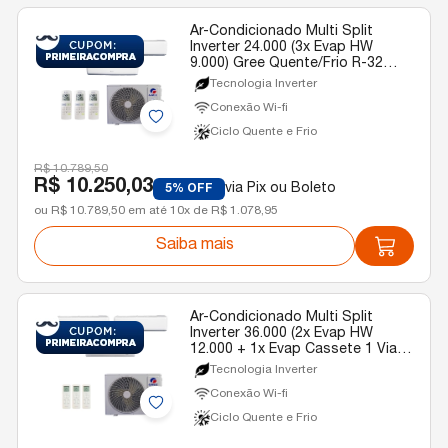
Ar-Condicionado Multi Split
Inverter 24.000 (3x Evap HW
9.000) Gree Quente/Frio R-32
220v
Tecnologia Inverter
Conexão Wi-fi
Ciclo Quente e Frio
R$ 10.789,50
R$ 10.250,03
via Pix ou Boleto
5% OFF
ou R$ 10.789,50 em até 10x de R$ 1.078,95
Saiba mais
Ar-Condicionado Multi Split
Inverter 36.000 (2x Evap HW
12.000 + 1x Evap Cassete 1 Via
22.000) Gree Quente/Frio R-32
Tecnologia Inverter
220v
Conexão Wi-fi
Ciclo Quente e Frio