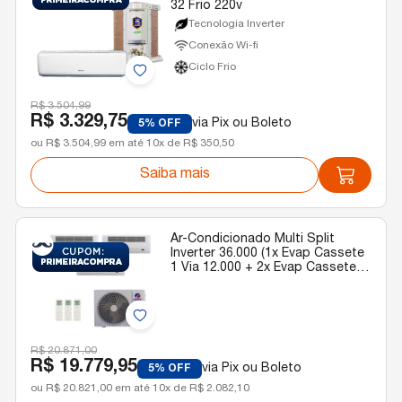
32 Frio 220v
Tecnologia Inverter
Conexão Wi-fi
Ciclo Frio
R$ 3.504,99
R$ 3.329,75
via Pix ou Boleto
5% OFF
ou R$ 3.504,99 em até 10x de R$ 350,50
Saiba mais
Ar-Condicionado Multi Split
Inverter 36.000 (1x Evap Cassete
1 Via 12.000 + 2x Evap Cassete 1
Via 18.000) Gree Quente/Frio R-
32 220v
R$ 20.871,00
R$ 19.779,95
via Pix ou Boleto
5% OFF
ou R$ 20.821,00 em até 10x de R$ 2.082,10