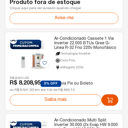
Produto fora de estoque
Clique aqui para ser avisado quando chegar
Avise-me
Ar-Condicionado Cassete 1 Via
Inverter 22.000 BTUs Gree G-
Línea R-32 Frio 220v Monofásico
Tecnologia Inverter
Ciclo Frio
Voltagem 220v
R$ 8.641,00
R$ 8.208,95
via Pix ou Boleto
5% OFF
ou R$ 8.641,00 em até 10x de R$ 864,10
Saiba mais
Ar-Condicionado Multi Split
Inverter 30.000 (2x Evap HW 9.000