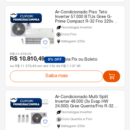
Ar-Condicionado Piso Teto
Inverter 57.000 BTUs Gree G-
Prime Compact R-32 Frio 220v
Monofásico
Tecnologia Inverter
Ciclo Frio
Voltagem 220v
R$ 11.379,46
R$ 10.810,49
via Pix ou Boleto
5% OFF
ou R$ 11.379,46 em até 10x de R$ 1.137,95
Saiba mais
Ar-Condicionado Multi Split
Inverter 48.000 (3x Evap HW
24.000) Gree Quente/Frio R-32
220v
Tecnologia Inverter
Ciclo Quente e Frio
Voltagem 220v