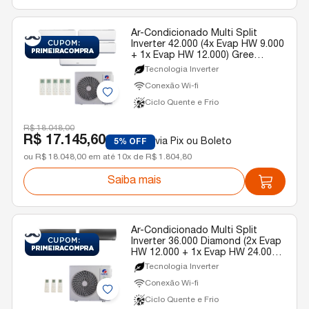
Ar-Condicionado Multi Split
Inverter 42.000 (4x Evap HW 9.000
+ 1x Evap HW 12.000) Gree
Quente/Frio R-32 220v
Tecnologia Inverter
Conexão Wi-fi
Ciclo Quente e Frio
R$ 18.048,00
R$ 17.145,60
via Pix ou Boleto
5% OFF
ou R$ 18.048,00 em até 10x de R$ 1.804,80
Saiba mais
Ar-Condicionado Multi Split
Inverter 36.000 Diamond (2x Evap
HW 12.000 + 1x Evap HW 24.000)
Gree Quente/Frio R-32 220v
Tecnologia Inverter
Conexão Wi-fi
Ciclo Quente e Frio