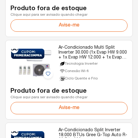
Produto fora de estoque
Clique aqui para ser avisado quando chegar
Avise-me
Ar-Condicionado Multi Split
Inverter 30.000 (1x Evap HW 9.000
+ 1x Evap HW 12.000 + 1x Evap
HW 24.000) Gree Quente/Frio R-
Tecnologia Inverter
32 220v
Conexão Wi-fi
Ciclo Quente e Frio
Produto fora de estoque
Clique aqui para ser avisado quando chegar
Avise-me
Ar-Condicionado Split Inverter
18.000 BTUs Gree G-Top Auto R-