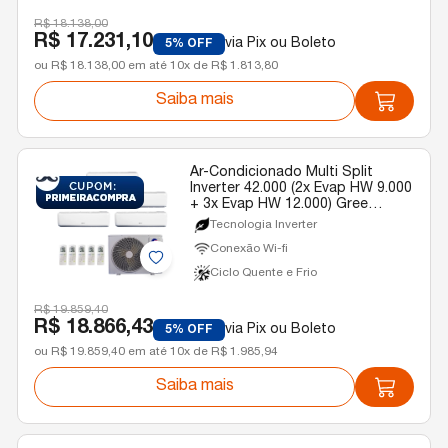
R$ 18.138,00
R$ 17.231,10
via Pix ou Boleto
5% OFF
ou R$ 18.138,00 em até 10x de R$ 1.813,80
Saiba mais
Ar-Condicionado Multi Split
Inverter 42.000 (2x Evap HW 9.000
+ 3x Evap HW 12.000) Gree
Quente/Frio R-32 220v
Tecnologia Inverter
Conexão Wi-fi
Ciclo Quente e Frio
R$ 19.859,40
R$ 18.866,43
via Pix ou Boleto
5% OFF
ou R$ 19.859,40 em até 10x de R$ 1.985,94
Saiba mais