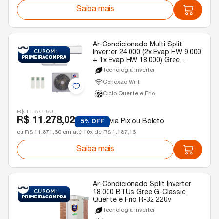
Saiba mais
Ar-Condicionado Multi Split
Inverter 24.000 (2x Evap HW 9.000
+ 1x Evap HW 18.000) Gree
Quente/Frio R-32 220v
Tecnologia Inverter
Conexão Wi-fi
Ciclo Quente e Frio
R$ 11.871,60
R$ 11.278,02
via Pix ou Boleto
5% OFF
ou R$ 11.871,60 em até 10x de R$ 1.187,16
Saiba mais
Ar-Condicionado Split Inverter
18.000 BTUs Gree G-Classic
Quente e Frio R-32 220v
Tecnologia Inverter