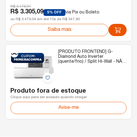
R$ 3.479,04
R$ 3.305,09
via Pix ou Boleto
5% OFF
ou R$ 3.479,04 em até 10x de R$ 347,90
Saiba mais
[PRODUTO FRONTEND] G-
Diamond Auto Inverter
(quente/frio) / Split Hi-Wall - NÃO
EXCLUIR
Produto fora de estoque
Clique aqui para ser avisado quando chegar
Avise-me