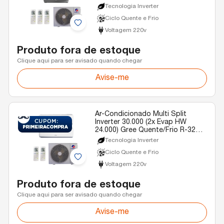
Quente/Frio R-32 220v
Tecnologia Inverter
Ciclo Quente e Frio
Voltagem 220v
Produto fora de estoque
Clique aqui para ser avisado quando chegar
Avise-me
Ar-Condicionado Multi Split
Inverter 30.000 (2x Evap HW
24.000) Gree Quente/Frio R-32
220v
Tecnologia Inverter
Ciclo Quente e Frio
Voltagem 220v
Produto fora de estoque
Clique aqui para ser avisado quando chegar
Avise-me