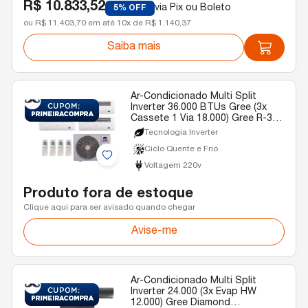
R$ 10.833,52
via Pix ou Boleto
5% OFF
ou R$ 11.403,70 em até 10x de R$ 1.140,37
Saiba mais
Ar-Condicionado Multi Split
Inverter 36.000 BTUs Gree (3x
Cassete 1 Via 18.000) Gree R-32
Quente e Frio 220v
Tecnologia Inverter
Ciclo Quente e Frio
Voltagem 220v
Produto fora de estoque
Clique aqui para ser avisado quando chegar
Avise-me
Ar-Condicionado Multi Split
Inverter 24.000 (3x Evap HW
12.000) Gree Diamond