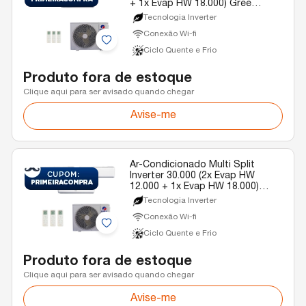
+ 1x Evap HW 18.000) Gree
Quente/Frio R-32 220v
Tecnologia Inverter
Conexão Wi-fi
Ciclo Quente e Frio
Produto fora de estoque
Clique aqui para ser avisado quando chegar
Avise-me
Ar-Condicionado Multi Split
Inverter 30.000 (2x Evap HW
12.000 + 1x Evap HW 18.000)
Gree Quente/Frio R-32 220v
Tecnologia Inverter
Conexão Wi-fi
Ciclo Quente e Frio
Produto fora de estoque
Clique aqui para ser avisado quando chegar
Avise-me