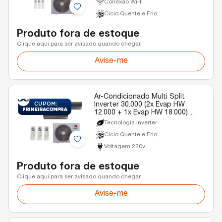
Conexão Wi-fi
Ciclo Quente e Frio
Produto fora de estoque
Clique aqui para ser avisado quando chegar
Avise-me
Ar-Condicionado Multi Split
Inverter 30.000 (2x Evap HW
12.000 + 1x Evap HW 18.000)
Gree Diamond Quente/Frio R-32
Tecnologia Inverter
220v
Ciclo Quente e Frio
Voltagem 220v
Produto fora de estoque
Clique aqui para ser avisado quando chegar
Avise-me