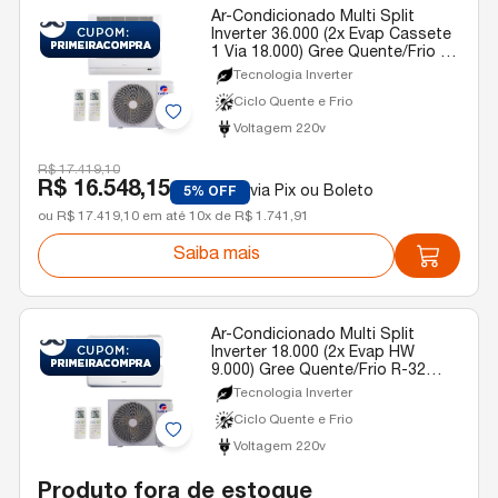
Ar-Condicionado Multi Split
Inverter 36.000 (2x Evap Cassete
1 Via 18.000) Gree Quente/Frio R-
32 220v
Tecnologia Inverter
Ciclo Quente e Frio
Voltagem 220v
R$ 17.419,10
R$ 16.548,15
via Pix ou Boleto
5% OFF
ou R$ 17.419,10 em até 10x de R$ 1.741,91
Saiba mais
Ar-Condicionado Multi Split
Inverter 18.000 (2x Evap HW
9.000) Gree Quente/Frio R-32
220v
Tecnologia Inverter
Ciclo Quente e Frio
Voltagem 220v
Produto fora de estoque