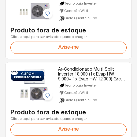
1x Evap HW 24.000) Gree
Tecnologia Inverter
Quente/Frio R-32 220v
Conexão Wi-fi
Ciclo Quente e Frio
Produto fora de estoque
Clique aqui para ser avisado quando chegar
Avise-me
Ar-Condicionado Multi Split
Inverter 18.000 (1x Evap HW
9.000+ 1x Evap HW 12.000) Gree
Quente/Frio R-32 220v
Tecnologia Inverter
Conexão Wi-fi
Ciclo Quente e Frio
Produto fora de estoque
Clique aqui para ser avisado quando chegar
Avise-me