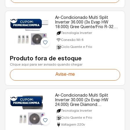
Ar-Condicionado Multi Split
Inverter 36.000 (3x Evap HW
18.000) Gree Quente/Frio R-32
220v
Tecnologia Inverter
Conexão Wi-fi
Ciclo Quente e Frio
Produto fora de estoque
Clique aqui para ser avisado quando chegar
Avise-me
Ar-Condicionado Multi Split
Inverter 30.000 (2x Evap HW
24.000) Gree Diamond
Quente/Frio R-32 220v
Tecnologia Inverter
Ciclo Quente e Frio
Voltagem 220v