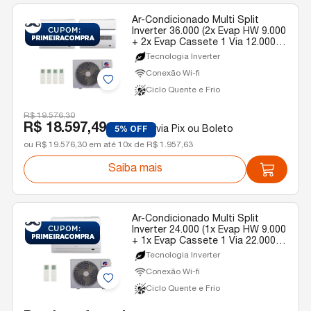
Ar-Condicionado Multi Split
Inverter 36.000 (2x Evap HW 9.000
+ 2x Evap Cassete 1 Via 12.000)
Gree Quente/Frio R-32 220v
Tecnologia Inverter
Conexão Wi-fi
Ciclo Quente e Frio
R$ 19.576,30
R$ 18.597,49
via Pix ou Boleto
5% OFF
ou R$ 19.576,30 em até 10x de R$ 1.957,63
Saiba mais
Ar-Condicionado Multi Split
Inverter 24.000 (1x Evap HW 9.000
+ 1x Evap Cassete 1 Via 22.000)
Gree Quente/Frio R-32 220v
Tecnologia Inverter
Conexão Wi-fi
Ciclo Quente e Frio