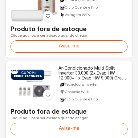
Tecnologia Inverter
Ciclo Quente e Frio
Voltagem 220v
Produto fora de estoque
Clique aqui para ser avisado quando chegar
Avise-me
Ar-Condicionado Multi Split
Inverter 30.000 (2x Evap HW
12.000+ 1x Evap HW 9.000) Gree
Quente/Frio R-32 220v
Tecnologia Inverter
Conexão Wi-fi
Ciclo Quente e Frio
Produto fora de estoque
Clique aqui para ser avisado quando chegar
Avise-me