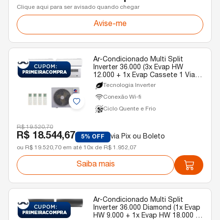
Clique aqui para ser avisado quando chegar
Avise-me
Ar-Condicionado Multi Split
Inverter 36.000 (3x Evap HW
12.000 + 1x Evap Cassete 1 Via
18.000) Gree Quente/Frio R-32
Tecnologia Inverter
220v
Conexão Wi-fi
Ciclo Quente e Frio
R$ 19.520,70
R$ 18.544,67
via Pix ou Boleto
5% OFF
ou R$ 19.520,70 em até 10x de R$ 1.952,07
Saiba mais
Ar-Condicionado Multi Split
Inverter 36.000 Diamond (1x Evap
HW 9.000 + 1x Evap HW 18.000 +