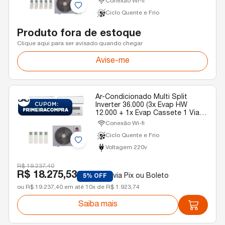
Conexão Wi-fi
Ciclo Quente e Frio
Produto fora de estoque
Clique aqui para ser avisado quando chegar
Avise-me
Ar-Condicionado Multi Split
Inverter 36.000 (3x Evap HW
12.000 + 1x Evap Cassete 1 Via
9.000) Gree Quente/Frio R-32
Conexão Wi-fi
220v
Ciclo Quente e Frio
Voltagem 220v
R$ 19.237,40
R$ 18.275,53
via Pix ou Boleto
5% OFF
ou R$ 19.237,40 em até 10x de R$ 1.923,74
Saiba mais