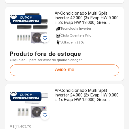
Ar-Condicionado Multi Split
Inverter 42.000 (3x Evap HW 9.000
+ 2x Evap HW 18.000) Gree
Diamond Quente/Frio R-32 220v
Tecnologia Inverter
Ciclo Quente e Frio
Voltagem 220v
Produto fora de estoque
Clique aqui para ser avisado quando chegar
Avise-me
Ar-Condicionado Multi Split
Inverter 24.000 (2x Evap HW 9.000
+ 1x Evap HW 12.000) Gree
Quente/Frio R-32 220v
R$ 11.403,70