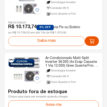
220v
Tecnologia Inverter
Conexão Wi-fi
Ciclo Quente e Frio
R$ 10.709,20
R$ 10.173,74
via Pix ou Boleto
5% OFF
ou R$ 10.709,20 em até 10x de R$ 1.070,92
Saiba mais
Ar-Condicionado Multi Split
Inverter 36.000 (4x Evap Cassete
1 Via 12.000) Gree Quente/Frio R-
32 220v
Tecnologia Inverter
Conexão Wi-fi
Ciclo Quente e Frio
Produto fora de estoque
Clique aqui para ser avisado quando chegar
Avise-me