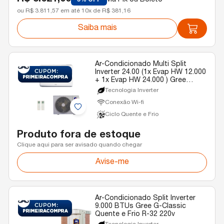
via Pix ou Boleto
5% OFF
ou R$ 3.811,57 em até 10x de R$ 381,16
Saiba mais
Ar-Condicionado Multi Split
Inverter 24.00 (1x Evap HW 12.000
+ 1x Evap HW 24.000 ) Gree
Quente/Frio R-32 220v
Tecnologia Inverter
Conexão Wi-fi
Ciclo Quente e Frio
Produto fora de estoque
Clique aqui para ser avisado quando chegar
Avise-me
Ar-Condicionado Split Inverter
9.000 BTUs Gree G-Classic
Quente e Frio R-32 220v