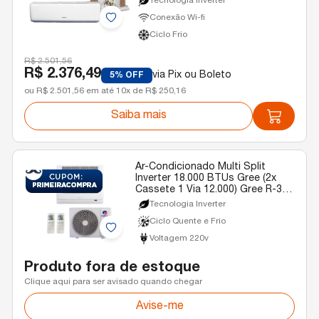
Tecnologia Inverter
Conexão Wi-fi
Ciclo Frio
R$ 2.501,56
R$ 2.376,49
via Pix ou Boleto
5% OFF
ou R$ 2.501,56 em até 10x de R$ 250,16
Saiba mais
Ar-Condicionado Multi Split
Inverter 18.000 BTUs Gree (2x
Cassete 1 Via 12.000) Gree R-32
Quente e Frio 220v
Tecnologia Inverter
Ciclo Quente e Frio
Voltagem 220v
Produto fora de estoque
Clique aqui para ser avisado quando chegar
Avise-me