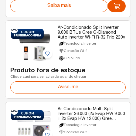
Saiba mais
Ar-Condicionado Split Inverter
9.000 BTUs Gree G-Diamond
Auto Inverter Wi-Fi R-32 Frio 220v
Tecnologia Inverter
Conexão Wi-fi
Ciclo Frio
Produto fora de estoque
Clique aqui para ser avisado quando chegar
Avise-me
Ar-Condicionado Multi Split
Inverter 36.000 (2x Evap HW 9.000
+ 2x Evap HW 12.000) Gree
Quente/Frio R-32 220v
Tecnologia Inverter
Conexão Wi-fi