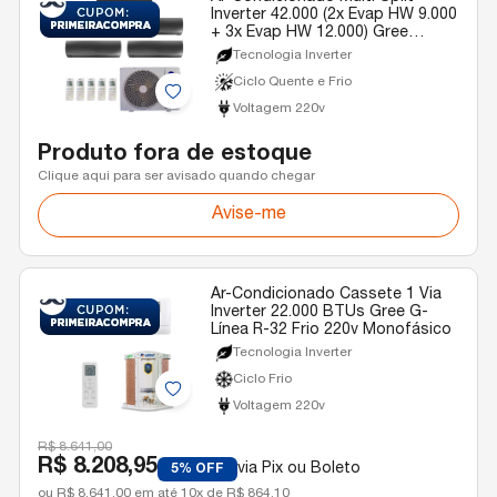
Inverter 42.000 (2x Evap HW 9.000
+ 3x Evap HW 12.000) Gree
Diamond Quente/Frio R-32 220v
Tecnologia Inverter
Ciclo Quente e Frio
Voltagem 220v
Produto fora de estoque
Clique aqui para ser avisado quando chegar
Avise-me
Ar-Condicionado Cassete 1 Via
Inverter 22.000 BTUs Gree G-
Línea R-32 Frio 220v Monofásico
Tecnologia Inverter
Ciclo Frio
Voltagem 220v
R$ 8.641,00
R$ 8.208,95
via Pix ou Boleto
5% OFF
ou R$ 8.641,00 em até 10x de R$ 864,10