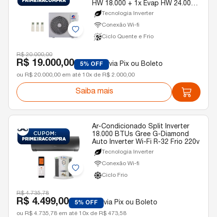
HW 18.000 + 1x Evap HW 24.000)
Gree Quente/Frio R-32 220v
Tecnologia Inverter
Conexão Wi-fi
Ciclo Quente e Frio
R$ 20.000,00
R$ 19.000,00
via Pix ou Boleto
5% OFF
ou R$ 20.000,00 em até 10x de R$ 2.000,00
Saiba mais
Ar-Condicionado Split Inverter
18.000 BTUs Gree G-Diamond
Auto Inverter Wi-Fi R-32 Frio 220v
Tecnologia Inverter
Conexão Wi-fi
Ciclo Frio
R$ 4.735,78
R$ 4.499,00
via Pix ou Boleto
5% OFF
ou R$ 4.735,78 em até 10x de R$ 473,58