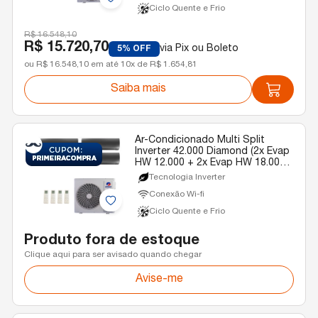
Ciclo Quente e Frio
R$ 16.548,10
R$ 15.720,70
via Pix ou Boleto
5% OFF
ou R$ 16.548,10 em até 10x de R$ 1.654,81
Saiba mais
Ar-Condicionado Multi Split
Inverter 42.000 Diamond (2x Evap
HW 12.000 + 2x Evap HW 18.000)
Gree Quente/Frio R-32 220v
Tecnologia Inverter
Conexão Wi-fi
Ciclo Quente e Frio
Produto fora de estoque
Clique aqui para ser avisado quando chegar
Avise-me