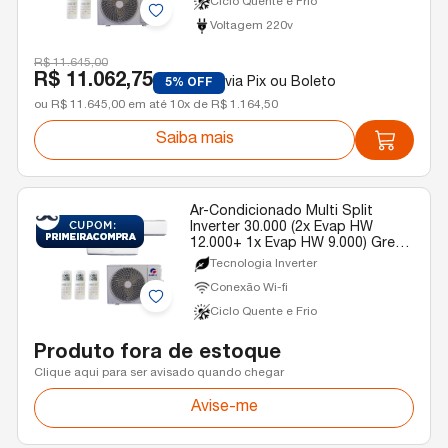
Ciclo Quente e Frio
Voltagem 220v
R$ 11.645,00
R$ 11.062,75
via Pix ou Boleto
5% OFF
ou R$ 11.645,00 em até 10x de R$ 1.164,50
Saiba mais
Ar-Condicionado Multi Split
Inverter 30.000 (2x Evap HW
12.000+ 1x Evap HW 9.000) Gree
Quente/Frio R-32 220v
Tecnologia Inverter
Conexão Wi-fi
Ciclo Quente e Frio
Produto fora de estoque
Clique aqui para ser avisado quando chegar
Avise-me