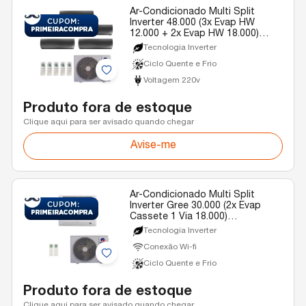
Ar-Condicionado Multi Split
Inverter 48.000 (3x Evap HW
12.000 + 2x Evap HW 18.000)
Gree Diamond Quente/Frio R-32
Tecnologia Inverter
220v
Ciclo Quente e Frio
Voltagem 220v
Produto fora de estoque
Clique aqui para ser avisado quando chegar
Avise-me
Ar-Condicionado Multi Split
Inverter Gree 30.000 (2x Evap
Cassete 1 Via 18.000)
Quente/Frio 220V
Tecnologia Inverter
Conexão Wi-fi
Ciclo Quente e Frio
Produto fora de estoque
Clique aqui para ser avisado quando chegar