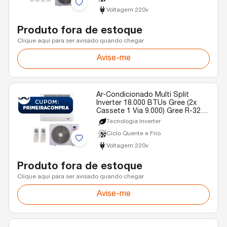
Voltagem 220v
Produto fora de estoque
Clique aqui para ser avisado quando chegar
Avise-me
Ar-Condicionado Multi Split
Inverter 18.000 BTUs Gree (2x
Cassete 1 Via 9.000) Gree R-32
Quente e Frio 220v
Tecnologia Inverter
Ciclo Quente e Frio
Voltagem 220v
Produto fora de estoque
Clique aqui para ser avisado quando chegar
Avise-me