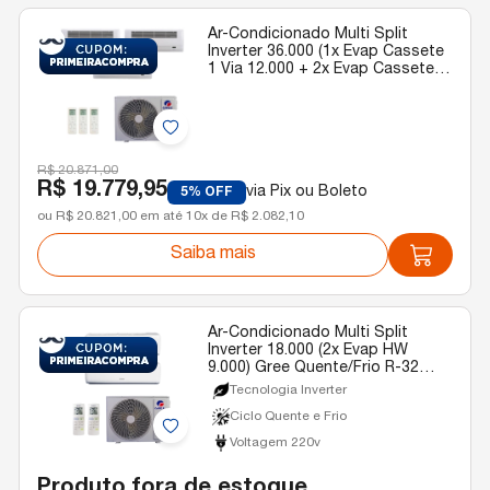
Ar-Condicionado Multi Split
Inverter 36.000 (1x Evap Cassete
1 Via 12.000 + 2x Evap Cassete 1
Via 18.000) Gree Quente/Frio R-
32 220v
R$ 20.871,00
R$ 19.779,95
via Pix ou Boleto
5% OFF
ou R$ 20.821,00 em até 10x de R$ 2.082,10
Saiba mais
Ar-Condicionado Multi Split
Inverter 18.000 (2x Evap HW
9.000) Gree Quente/Frio R-32
220v
Tecnologia Inverter
Ciclo Quente e Frio
Voltagem 220v
Produto fora de estoque