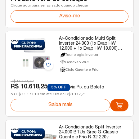
Clique aqui para ser avisado quando chegar
Avise-me
Ar-Condicionado Multi Split
Inverter 24.000 (1x Evap HW
12.000 + 1x Evap HW 18.000)
Gree Quente/Frio R-32 220v
Tecnologia Inverter
Conexão Wi-fi
Ciclo Quente e Frio
R$ 11.177,10
R$ 10.618,25
via Pix ou Boleto
5% OFF
ou R$ 11.177,10 em até 10x de R$ 1.117,71
Saiba mais
Ar-Condicionado Split Inverter
24.000 BTUs Gree G-Classic
Quente e Frio R-32 220v