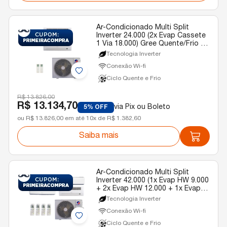
Ar-Condicionado Multi Split
Inverter 24.000 (2x Evap Cassete
1 Via 18.000) Gree Quente/Frio R-
32 220v
Tecnologia Inverter
Conexão Wi-fi
Ciclo Quente e Frio
R$ 13.826,00
R$ 13.134,70
via Pix ou Boleto
5% OFF
ou R$ 13.826,00 em até 10x de R$ 1.382,60
Saiba mais
Ar-Condicionado Multi Split
Inverter 42.000 (1x Evap HW 9.000
+ 2x Evap HW 12.000 + 1x Evap
Cassete 1 Via 22.000) Gree
Tecnologia Inverter
Quente/Frio R-32 220V
Conexão Wi-fi
Ciclo Quente e Frio