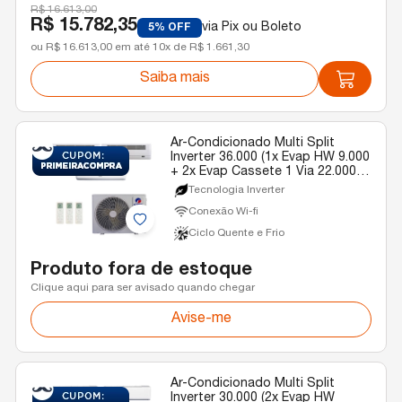
R$ 16.613,00
R$ 15.782,35
via Pix ou Boleto
5% OFF
ou R$ 16.613,00 em até 10x de R$ 1.661,30
Saiba mais
Ar-Condicionado Multi Split
Inverter 36.000 (1x Evap HW 9.000
+ 2x Evap Cassete 1 Via 22.000)
Gree Quente/Frio R-32 220v
Tecnologia Inverter
Conexão Wi-fi
Ciclo Quente e Frio
Produto fora de estoque
Clique aqui para ser avisado quando chegar
Avise-me
Ar-Condicionado Multi Split
Inverter 30.000 (2x Evap HW