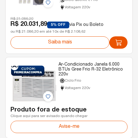
Ciclo Quente e Frio
Voltagem 220v
R$ 21.086,20
R$ 20.031,89
via Pix ou Boleto
5% OFF
ou R$ 21.086,20 em até 10x de R$ 2.108,62
Saiba mais
Ar-Condicionado Janela 6.000
BTUs Gree Frio R-32 Eletrônico
220v
Ciclo Frio
Voltagem 220v
Produto fora de estoque
Clique aqui para ser avisado quando chegar
Avise-me