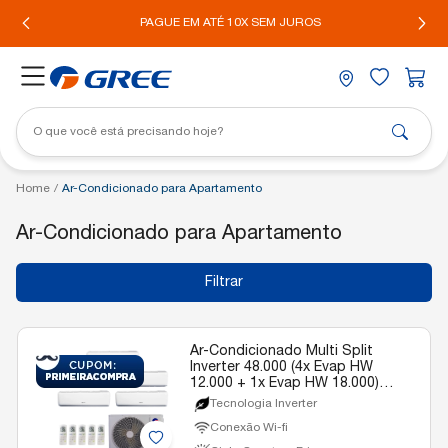
IL*
PAGUE EM ATÉ 10X SEM JUROS
Home
/
Ar-Condicionado para Apartamento
Ar-Condicionado para Apartamento
Filtrar
Ar-Condicionado Multi Split
Inverter 48.000 (4x Evap HW
12.000 + 1x Evap HW 18.000)
Gree Quente/Frio R-32 220v
Tecnologia Inverter
Conexão Wi-fi