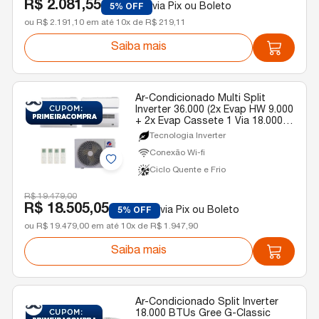
R$ 2.081,55
via Pix ou Boleto
5% OFF
ou R$ 2.191,10 em até 10x de R$ 219,11
Saiba mais
Ar-Condicionado Multi Split
Inverter 36.000 (2x Evap HW 9.000
+ 2x Evap Cassete 1 Via 18.000)
Gree Quente/Frio R-32 220v
Tecnologia Inverter
Conexão Wi-fi
Ciclo Quente e Frio
R$ 19.479,00
R$ 18.505,05
via Pix ou Boleto
5% OFF
ou R$ 19.479,00 em até 10x de R$ 1.947,90
Saiba mais
Ar-Condicionado Split Inverter
18.000 BTUs Gree G-Classic