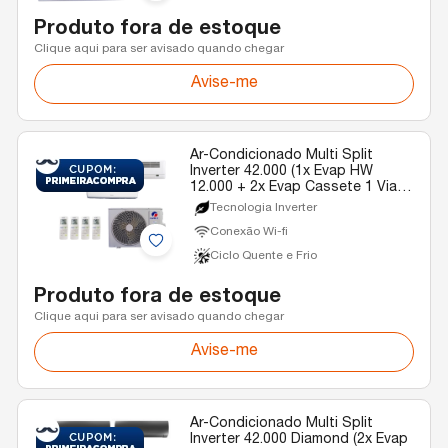
Produto fora de estoque
Clique aqui para ser avisado quando chegar
Avise-me
Ar-Condicionado Multi Split
Inverter 42.000 (1x Evap HW
12.000 + 2x Evap Cassete 1 Via
22.000) Gree Quente/Frio R-32
Tecnologia Inverter
220V
Conexão Wi-fi
Ciclo Quente e Frio
Produto fora de estoque
Clique aqui para ser avisado quando chegar
Avise-me
Ar-Condicionado Multi Split
Inverter 42.000 Diamond (2x Evap