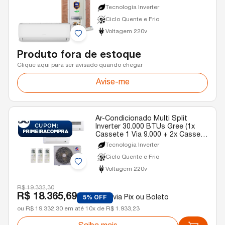
Tecnologia Inverter
Ciclo Quente e Frio
Voltagem 220v
Produto fora de estoque
Clique aqui para ser avisado quando chegar
Avise-me
Ar-Condicionado Multi Split
Inverter 30.000 BTUs Gree (1x
Cassete 1 Via 9.000 + 2x Cassete
1 Via 18.000) Gree R-32 Quente e
Tecnologia Inverter
Frio 220v
Ciclo Quente e Frio
Voltagem 220v
R$ 19.332,30
R$ 18.365,69
via Pix ou Boleto
5% OFF
ou R$ 19.332,30 em até 10x de R$ 1.933,23