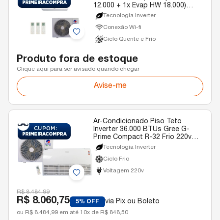
12.000 + 1x Evap HW 18.000)
Gree Quente/Frio R-32 220v
Tecnologia Inverter
Conexão Wi-fi
Ciclo Quente e Frio
Produto fora de estoque
Clique aqui para ser avisado quando chegar
Avise-me
Ar-Condicionado Piso Teto
Inverter 36.000 BTUs Gree G-
Prime Compact R-32 Frio 220v
Monofásico
Tecnologia Inverter
Ciclo Frio
Voltagem 220v
R$ 8.484,99
R$ 8.060,75
via Pix ou Boleto
5% OFF
ou R$ 8.484,99 em até 10x de R$ 848,50