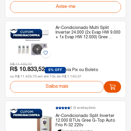
Avise-me
Ar-Condicionado Multi Split
Inverter 24.000 (2x Evap HW 9.000
+ 1x Evap HW 12.000) Gree
Quente/Frio R-32 220v
R$ 11.403,70
R$ 10.833,52
via Pix ou Boleto
5% OFF
ou R$ 11.403,70 em até 10x de R$ 1.140,37
Saiba mais
5
(3 avaliações)
Ar-Condicionado Split Inverter
12.000 BTUs Gree G-Top Auto
Frio R-32 220v