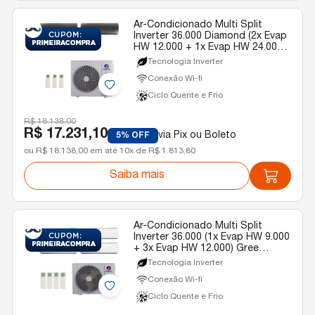
Ar-Condicionado Multi Split
Inverter 36.000 Diamond (2x Evap
HW 12.000 + 1x Evap HW 24.000)
Gree Quente/Frio R-32 220v
Tecnologia Inverter
Conexão Wi-fi
Ciclo Quente e Frio
R$ 18.138,00
R$ 17.231,10
via Pix ou Boleto
5% OFF
ou R$ 18.138,00 em até 10x de R$ 1.813,80
Saiba mais
Ar-Condicionado Multi Split
Inverter 36.000 (1x Evap HW 9.000
+ 3x Evap HW 12.000) Gree
Quente/Frio R-32 220v
Tecnologia Inverter
Conexão Wi-fi
Ciclo Quente e Frio