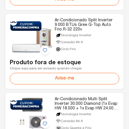
Ar-Condicionado Split Inverter
9.000 BTUs Gree G-Top Auto
Frio R-32 220v
Tecnologia Inverter
Conexão Wi-fi
Ciclo Frio
Produto fora de estoque
Clique aqui para ser avisado quando chegar
Avise-me
Ar-Condicionado Multi Split
Inverter 30.000 Diamond (1x Evap
HW 18.000 + 1x Evap HW 24.000)
Gree Quente/Frio R-32 220v
Tecnologia Inverter
Conexão Wi-fi
Ciclo Quente e Frio