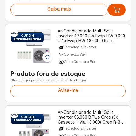
Saiba mais
Ar-Condicionado Multi Split
Inverter 42.000 (4x Evap HW 9.000
+ 1x Evap HW 18.000) Gree
Quente/Frio R-32 220v
Tecnologia Inverter
Conexão Wi-fi
Ciclo Quente e Frio
Produto fora de estoque
Clique aqui para ser avisado quando chegar
Avise-me
Ar-Condicionado Multi Split
Inverter 36.000 BTUs Gree (3x
Cassete 1 Via 18.000) Gree R-32
Quente e Frio 220v
Tecnologia Inverter