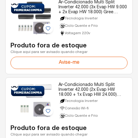
Ar-Condicionado Multi Split
Inverter 42.000 (3x Evap HW 9.000
+ 2x Evap HW 18.000) Gree
Diamond Quente/Frio R-32 220v
Tecnologia Inverter
Ciclo Quente e Frio
Voltagem 220v
Produto fora de estoque
Clique aqui para ser avisado quando chegar
Avise-me
Ar-Condicionado Multi Split
Inverter 42.000 (2x Evap HW
18.000 + 1x Evap HW 24.000)
Gree Quente/Frio R-32 220v
Tecnologia Inverter
Conexão Wi-fi
Ciclo Quente e Frio
Produto fora de estoque
Clique aqui para ser avisado quando chegar