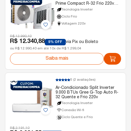
Prime Compact R-32 Frio 220v
Monofásico
Tecnologia Inverter
Ciclo Frio
Voltagem 220v
R$ 12.990,40
R$ 12.340,88
via Pix ou Boleto
5% OFF
ou R$ 12.990,40 em até 10x de R$ 1.299,04
Saiba mais
5
(2 avaliações)
Ar-Condicionado Split Inverter
9.000 BTUs Gree G-Top Auto R-
32 Quente e Frio 220v
Tecnologia Inverter
Conexão Wi-fi
Ciclo Quente e Frio
R$ 2.191,10