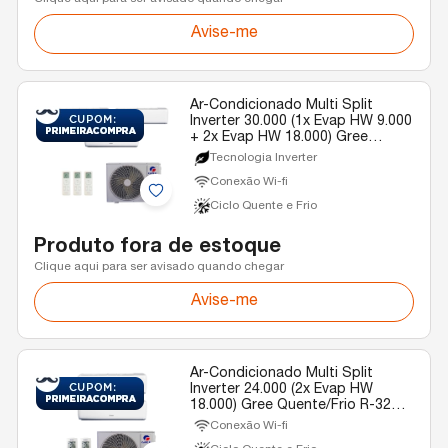
Avise-me
Ar-Condicionado Multi Split
Inverter 30.000 (1x Evap HW 9.000
+ 2x Evap HW 18.000) Gree
Quente/Frio R-32 220v
Tecnologia Inverter
Conexão Wi-fi
Ciclo Quente e Frio
Produto fora de estoque
Clique aqui para ser avisado quando chegar
Avise-me
Ar-Condicionado Multi Split
Inverter 24.000 (2x Evap HW
18.000) Gree Quente/Frio R-32
220v
Conexão Wi-fi