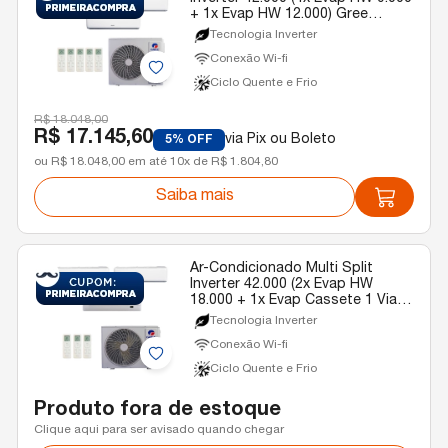
+ 1x Evap HW 12.000) Gree
Quente/Frio R-32 220v
Tecnologia Inverter
Conexão Wi-fi
Ciclo Quente e Frio
R$ 18.048,00
R$ 17.145,60
via Pix ou Boleto
5% OFF
ou R$ 18.048,00 em até 10x de R$ 1.804,80
Saiba mais
Ar-Condicionado Multi Split
Inverter 42.000 (2x Evap HW
18.000 + 1x Evap Cassete 1 Via
22.000) Gree Quente/Frio R-32
Tecnologia Inverter
220v
Conexão Wi-fi
Ciclo Quente e Frio
Produto fora de estoque
Clique aqui para ser avisado quando chegar