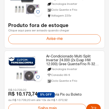
R-32 220v
Tecnologia Inverter
Ciclo Quente e Frio
Voltagem 220v
Produto fora de estoque
Clique aqui para ser avisado quando chegar
Avise-me
Ar-Condicionado Multi Split
Inverter 24.000 (2x Evap HW
12.000) Gree Quente/Frio R-32
220v
Tecnologia Inverter
Conexão Wi-fi
Ciclo Quente e Frio
R$ 10.709,20
R$ 10.173,74
via Pix ou Boleto
5% OFF
ou R$ 10.709,20 em até 10x de R$ 1.070,92
Saiba mais