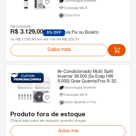
Tecnologia Inverter
Conexão Wi-fi
Ciclo Frio
R$ 3.293,68
R$ 3.129,00
via Pix ou Boleto
5% OFF
ou R$ 3.293,68 em até 10x de R$ 329,37
Saiba mais
Ar-Condicionado Multi Split
Inverter 36.000 (5x Evap HW
9.000) Gree Quente/Frio R-32
220V
Tecnologia Inverter
Conexão Wi-fi
Ciclo Quente e Frio
Produto fora de estoque
Clique aqui para ser avisado quando chegar
Avise-me