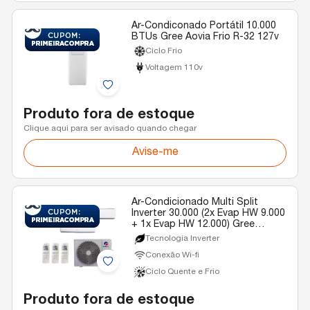
Ar-Condiconado Portátil 10.000
BTUs Gree Aovia Frio R-32 127v
Ciclo Frio
Voltagem 110v
Produto fora de estoque
Clique aqui para ser avisado quando chegar
Avise-me
Ar-Condicionado Multi Split
Inverter 30.000 (2x Evap HW 9.000
+ 1x Evap HW 12.000) Gree
Quente/Frio R-32 220v
Tecnologia Inverter
Conexão Wi-fi
Ciclo Quente e Frio
Produto fora de estoque