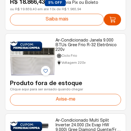
R$ 18.866,43
via Pix ou Boleto
5% OFF
ou R$ 19.859,40 em até 10x de R$ 1.985,94
Saiba mais
Ar-Condicionado Janela 9.000
BTUs Gree Frio R-32 Eletrônico
220v
Ciclo Frio
Voltagem 220v
Produto fora de estoque
Clique aqui para ser avisado quando chegar
Avise-me
Ar-Condicionado Multi Split
Inverter 24.000 (3x Evap HW
9.000) Gree Diamond Quente/Frio