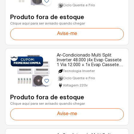
Ciclo Quente e Frio
Produto fora de estoque
Clique aqui para ser avisado quando chegar
Avise-me
Ar-Condicionado Multi Split
Inverter 48.000 (4x Evap Cassete
1 Via 12.000 + 1x Evap Cassete 1
Via 18.000) Gree Quente/Frio R-
Tecnologia Inverter
32 220v
Ciclo Quente e Frio
Voltagem 220v
Produto fora de estoque
Clique aqui para ser avisado quando chegar
Avise-me