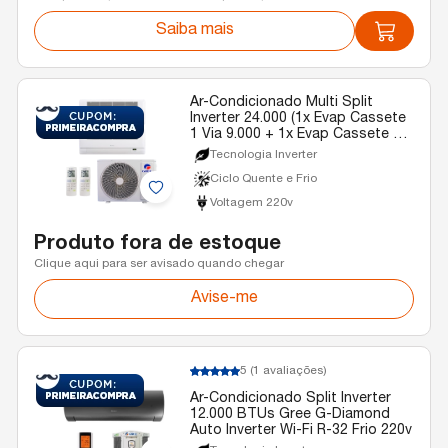
Saiba mais
Ar-Condicionado Multi Split
Inverter 24.000 (1x Evap Cassete
1 Via 9.000 + 1x Evap Cassete 1
Via 22.000) Gree Quente/Frio R-
Tecnologia Inverter
32 220v
Ciclo Quente e Frio
Voltagem 220v
Produto fora de estoque
Clique aqui para ser avisado quando chegar
Avise-me
5
(1 avaliações)
Ar-Condicionado Split Inverter
12.000 BTUs Gree G-Diamond
Auto Inverter Wi-Fi R-32 Frio 220v