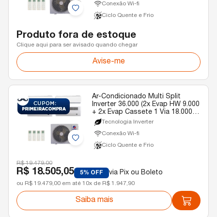
Conexão Wi-fi
Ciclo Quente e Frio
Produto fora de estoque
Clique aqui para ser avisado quando chegar
Avise-me
Ar-Condicionado Multi Split
Inverter 36.000 (2x Evap HW 9.000
+ 2x Evap Cassete 1 Via 18.000)
Gree Quente/Frio R-32 220v
Tecnologia Inverter
Conexão Wi-fi
Ciclo Quente e Frio
R$ 19.479,00
R$ 18.505,05
via Pix ou Boleto
5% OFF
ou R$ 19.479,00 em até 10x de R$ 1.947,90
Saiba mais