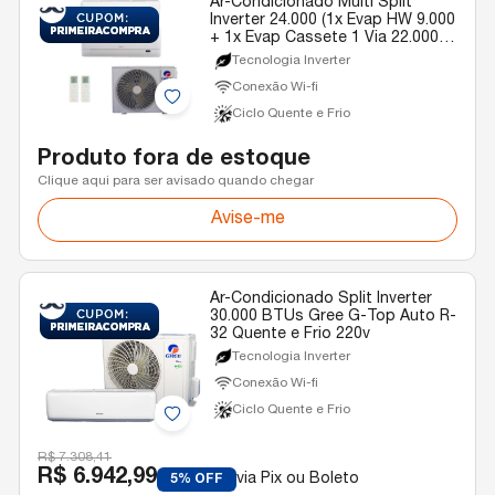
Ar-Condicionado Multi Split
Inverter 24.000 (1x Evap HW 9.000
+ 1x Evap Cassete 1 Via 22.000)
Gree Quente/Frio R-32 220v
Tecnologia Inverter
Conexão Wi-fi
Ciclo Quente e Frio
Produto fora de estoque
Clique aqui para ser avisado quando chegar
Avise-me
Ar-Condicionado Split Inverter
30.000 BTUs Gree G-Top Auto R-
32 Quente e Frio 220v
Tecnologia Inverter
Conexão Wi-fi
Ciclo Quente e Frio
R$ 7.308,41
R$ 6.942,99
via Pix ou Boleto
5% OFF