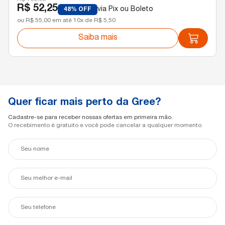
R$ 52,25
via Pix ou Boleto
48% OFF
ou R$ 55,00 em até 10x de R$ 5,50
Saiba mais
Quer ficar mais perto da Gree?
Cadastre-se para receber nossas ofertas em primeira mão.
O recebimento é gratuito e você pode cancelar a qualquer momento.
Seu
nome
Seu
e-
mail
Seu
telefone