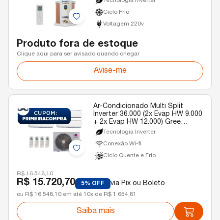
Tecnologia Inverter
Ciclo Frio
Voltagem 220v
Produto fora de estoque
Clique aqui para ser avisado quando chegar
Avise-me
Ar-Condicionado Multi Split
Inverter 36.000 (2x Evap HW 9.000
+ 2x Evap HW 12.000) Gree
Quente/Frio R-32 220v
Tecnologia Inverter
Conexão Wi-fi
Ciclo Quente e Frio
R$ 16.548,10
R$ 15.720,70
via Pix ou Boleto
5% OFF
ou R$ 16.548,10 em até 10x de R$ 1.654,81
Saiba mais