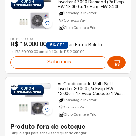
Inverter 42.000 Diamond (2x Evap
HW 18.000 + 1x Evap HW 24.000)
Gree Quente/Frio R-32 220v
Tecnologia Inverter
Conexão Wi-fi
Ciclo Quente e Frio
R$ 20.000,00
R$ 19.000,00
via Pix ou Boleto
5% OFF
ou R$ 20.000,00 em até 10x de R$ 2.000,00
Saiba mais
Ar-Condicionado Multi Split
Inverter 30.000 (2x Evap HW
12.000 + 1x Evap Cassete 1 Via
18.000) Gree Quente/Frio R-32
Tecnologia Inverter
220v
Conexão Wi-fi
Ciclo Quente e Frio
Produto fora de estoque
Clique aqui para ser avisado quando chegar