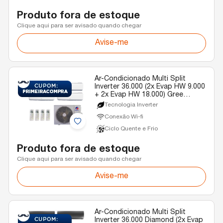
Produto fora de estoque
Clique aqui para ser avisado quando chegar
Avise-me
Ar-Condicionado Multi Split
Inverter 36.000 (2x Evap HW 9.000
+ 2x Evap HW 18.000) Gree
Quente/Frio R-32 220v
Tecnologia Inverter
Conexão Wi-fi
Ciclo Quente e Frio
Produto fora de estoque
Clique aqui para ser avisado quando chegar
Avise-me
Ar-Condicionado Multi Split
Inverter 36.000 Diamond (2x Evap