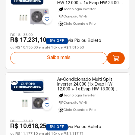
HW 12.000 + 1x Evap HW 24.000)
Gree Quente/Frio R-32 220v
Tecnologia Inverter
Conexão Wi-fi
Ciclo Quente e Frio
R$ 18.138,00
R$ 17.231,10
via Pix ou Boleto
5% OFF
ou R$ 18.138,00 em até 10x de R$ 1.813,80
Saiba mais
Ar-Condicionado Multi Split
Inverter 24.000 (1x Evap HW
12.000 + 1x Evap HW 18.000)
Gree Quente/Frio R-32 220v
Tecnologia Inverter
Conexão Wi-fi
Ciclo Quente e Frio
R$ 11.177,10
R$ 10.618,25
via Pix ou Boleto
5% OFF
ou R$ 11.177,10 em até 10x de R$ 1.117,71