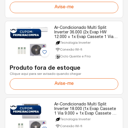
Avise-me
Ar-Condicionado Multi Split
Inverter 36.000 (2x Evap HW
12.000 + 1x Evap Cassete 1 Via
22.000) Gree Quente/Frio R-32
Tecnologia Inverter
220v
Conexão Wi-fi
Ciclo Quente e Frio
Produto fora de estoque
Clique aqui para ser avisado quando chegar
Avise-me
Ar-Condicionado Multi Split
Inverter 18.000 (1x Evap Cassete
1 Via 9.000 + 1x Evap Cassete 1
Via 12.000) Gree Quente/Frio R-
Tecnologia Inverter
32 220v
Conexão Wi-fi