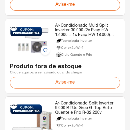
Avise-me
Ar-Condicionado Multi Split
Inverter 30.000 (2x Evap HW
12.000 + 1x Evap HW 18.000)
Gree Quente/Frio R-32 220v
Tecnologia Inverter
Conexão Wi-fi
Ciclo Quente e Frio
Produto fora de estoque
Clique aqui para ser avisado quando chegar
Avise-me
Ar-Condicionado Split Inverter
9.000 BTUs Gree G-Top Auto
Quente e Frio R-32 220v
Tecnologia Inverter
Conexão Wi-fi