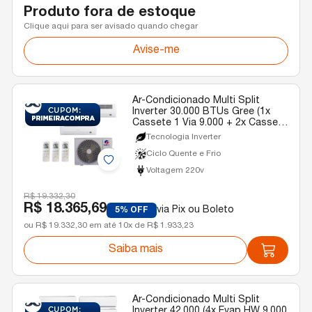
Produto fora de estoque
Clique aqui para ser avisado quando chegar
Avise-me
Ar-Condicionado Multi Split
Inverter 30.000 BTUs Gree (1x
Cassete 1 Via 9.000 + 2x Cassete
1 Via 18.000) Gree R-32 Quente e
Tecnologia Inverter
Frio 220v
Ciclo Quente e Frio
Voltagem 220v
R$ 19.332,30
R$ 18.365,69
via Pix ou Boleto
5% OFF
ou R$ 19.332,30 em até 10x de R$ 1.933,23
Saiba mais
Ar-Condicionado Multi Split
Inverter 42.000 (4x Evap HW 9.000