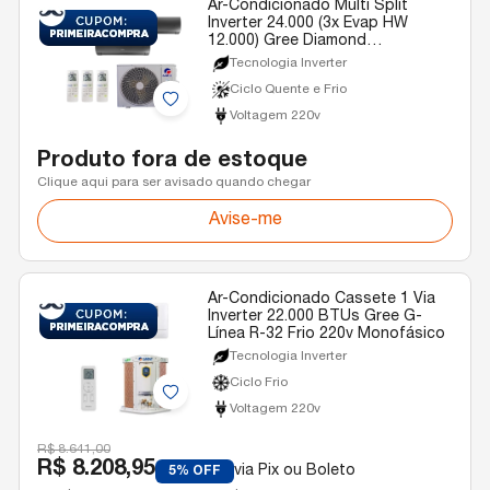
Ar-Condicionado Multi Split
Inverter 24.000 (3x Evap HW
12.000) Gree Diamond
Quente/Frio R-32 220v
Tecnologia Inverter
Ciclo Quente e Frio
Voltagem 220v
Produto fora de estoque
Clique aqui para ser avisado quando chegar
Avise-me
Ar-Condicionado Cassete 1 Via
Inverter 22.000 BTUs Gree G-
Línea R-32 Frio 220v Monofásico
Tecnologia Inverter
Ciclo Frio
Voltagem 220v
R$ 8.641,00
R$ 8.208,95
via Pix ou Boleto
5% OFF