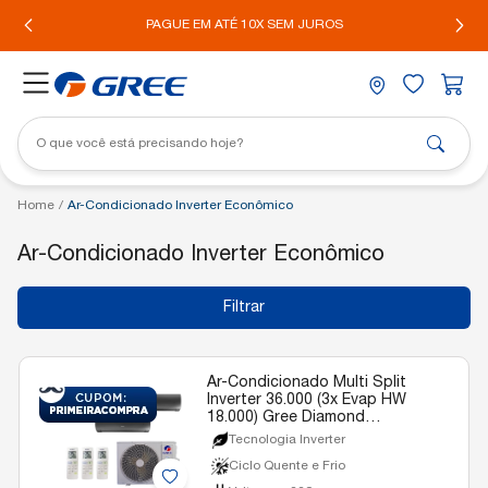
IL*
PAGUE EM ATÉ 10X SEM JUROS
Home
/
Ar-Condicionado Inverter Econômico
Ar-Condicionado Inverter Econômico
Filtrar
Ar-Condicionado Multi Split
Inverter 36.000 (3x Evap HW
18.000) Gree Diamond
Quente/Frio R-32 220v
Tecnologia Inverter
Ciclo Quente e Frio