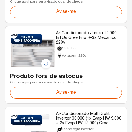
Clique aqui para ser avisado quando chegar
Avise-me
Ar-Condicionado Janela 12.000
BTUs Gree Frio R-32 Mecânico
220v
Ciclo Frio
Voltagem 220v
Produto fora de estoque
Clique aqui para ser avisado quando chegar
Avise-me
Ar-Condicionado Multi Split
Inverter 30.000 (1x Evap HW 9.000
+ 2x Evap HW 18.000) Gree
Quente/Frio R-32 220v
Tecnologia Inverter