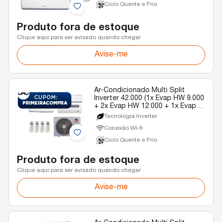
Ciclo Quente e Frio
Produto fora de estoque
Clique aqui para ser avisado quando chegar
Avise-me
Ar-Condicionado Multi Split
Inverter 42.000 (1x Evap HW 9.000
+ 2x Evap HW 12.000 + 1x Evap
Cassete 1 Via 22.000) Gree
Tecnologia Inverter
Quente/Frio R-32 220V
Conexão Wi-fi
Ciclo Quente e Frio
Produto fora de estoque
Clique aqui para ser avisado quando chegar
Avise-me