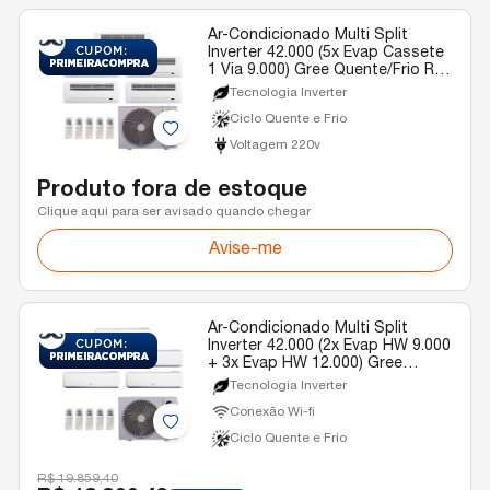
Ar-Condicionado Multi Split
Inverter 42.000 (5x Evap Cassete
1 Via 9.000) Gree Quente/Frio R-
32 220v
Tecnologia Inverter
Ciclo Quente e Frio
Voltagem 220v
Produto fora de estoque
Clique aqui para ser avisado quando chegar
Avise-me
Ar-Condicionado Multi Split
Inverter 42.000 (2x Evap HW 9.000
+ 3x Evap HW 12.000) Gree
Quente/Frio R-32 220v
Tecnologia Inverter
Conexão Wi-fi
Ciclo Quente e Frio
R$ 19.859,40