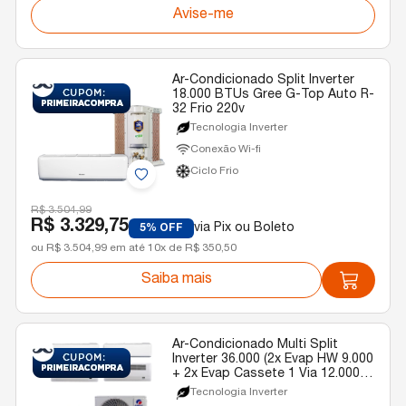
Avise-me
Ar-Condicionado Split Inverter
18.000 BTUs Gree G-Top Auto R-
32 Frio 220v
Tecnologia Inverter
Conexão Wi-fi
Ciclo Frio
R$ 3.504,99
R$ 3.329,75
via Pix ou Boleto
5% OFF
ou R$ 3.504,99 em até 10x de R$ 350,50
Saiba mais
Ar-Condicionado Multi Split
Inverter 36.000 (2x Evap HW 9.000
+ 2x Evap Cassete 1 Via 12.000)
Gree Quente/Frio R-32 220v
Tecnologia Inverter