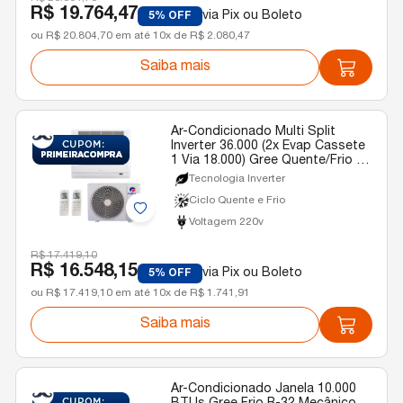
R$ 19.764,47
via Pix ou Boleto
5% OFF
ou R$ 20.804,70 em até 10x de R$ 2.080,47
Saiba mais
Ar-Condicionado Multi Split
Inverter 36.000 (2x Evap Cassete
1 Via 18.000) Gree Quente/Frio R-
32 220v
Tecnologia Inverter
Ciclo Quente e Frio
Voltagem 220v
R$ 17.419,10
R$ 16.548,15
via Pix ou Boleto
5% OFF
ou R$ 17.419,10 em até 10x de R$ 1.741,91
Saiba mais
Ar-Condicionado Janela 10.000