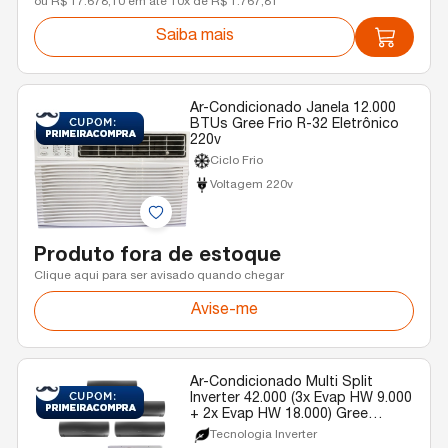
ou R$ 17.678,10 em até 10x de R$ 1.767,81
Saiba mais
Ar-Condicionado Janela 12.000
BTUs Gree Frio R-32 Eletrônico
220v
Ciclo Frio
Voltagem 220v
Produto fora de estoque
Clique aqui para ser avisado quando chegar
Avise-me
Ar-Condicionado Multi Split
Inverter 42.000 (3x Evap HW 9.000
+ 2x Evap HW 18.000) Gree
Diamond Quente/Frio R-32 220v
Tecnologia Inverter