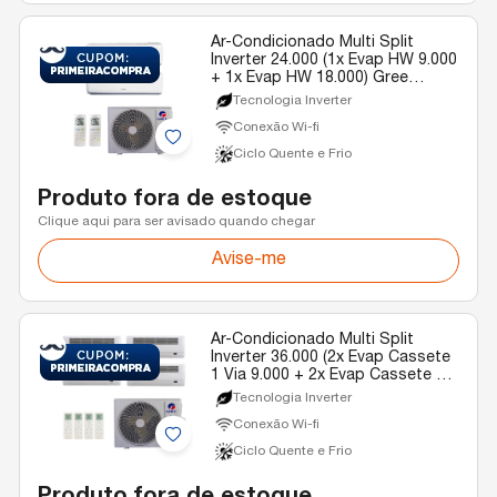
Ar-Condicionado Multi Split
Inverter 24.000 (1x Evap HW 9.000
+ 1x Evap HW 18.000) Gree
Quente/Frio 220v
Tecnologia Inverter
Conexão Wi-fi
Ciclo Quente e Frio
Produto fora de estoque
Clique aqui para ser avisado quando chegar
Avise-me
Ar-Condicionado Multi Split
Inverter 36.000 (2x Evap Cassete
1 Via 9.000 + 2x Evap Cassete 1
Via 18.000) Gree Quente/Frio R-
Tecnologia Inverter
32 220v
Conexão Wi-fi
Ciclo Quente e Frio