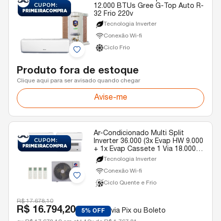
12.000 BTUs Gree G-Top Auto R-
32 Frio 220v
Tecnologia Inverter
Conexão Wi-fi
Ciclo Frio
Produto fora de estoque
Clique aqui para ser avisado quando chegar
Avise-me
Ar-Condicionado Multi Split
Inverter 36.000 (3x Evap HW 9.000
+ 1x Evap Cassete 1 Via 18.000)
Gree Quente/Frio R-32 220v
Tecnologia Inverter
Conexão Wi-fi
Ciclo Quente e Frio
R$ 17.678,10
R$ 16.794,20
via Pix ou Boleto
5% OFF