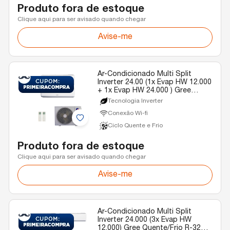
Produto fora de estoque
Clique aqui para ser avisado quando chegar
Avise-me
Ar-Condicionado Multi Split
Inverter 24.00 (1x Evap HW 12.000
+ 1x Evap HW 24.000 ) Gree
Quente/Frio R-32 220v
Tecnologia Inverter
Conexão Wi-fi
Ciclo Quente e Frio
Produto fora de estoque
Clique aqui para ser avisado quando chegar
Avise-me
Ar-Condicionado Multi Split
Inverter 24.000 (3x Evap HW
12.000) Gree Quente/Frio R-32