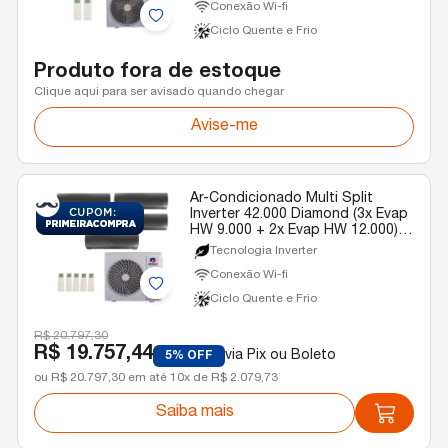
Conexão Wi-fi
Ciclo Quente e Frio
Produto fora de estoque
Clique aqui para ser avisado quando chegar
Avise-me
Ar-Condicionado Multi Split
Inverter 42.000 Diamond (3x Evap
HW 9.000 + 2x Evap HW 12.000)
Gree Quente/Frio R-32 220v
Tecnologia Inverter
Conexão Wi-fi
Ciclo Quente e Frio
R$ 20.797,30
R$ 19.757,44
via Pix ou Boleto
5% OFF
ou R$ 20.797,30 em até 10x de R$ 2.079,73
Saiba mais