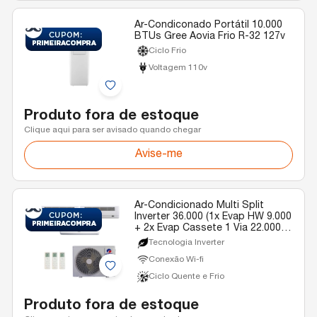
Ar-Condiconado Portátil 10.000
BTUs Gree Aovia Frio R-32 127v
Ciclo Frio
Voltagem 110v
Produto fora de estoque
Clique aqui para ser avisado quando chegar
Avise-me
Ar-Condicionado Multi Split
Inverter 36.000 (1x Evap HW 9.000
+ 2x Evap Cassete 1 Via 22.000)
Gree Quente/Frio R-32 220v
Tecnologia Inverter
Conexão Wi-fi
Ciclo Quente e Frio
Produto fora de estoque