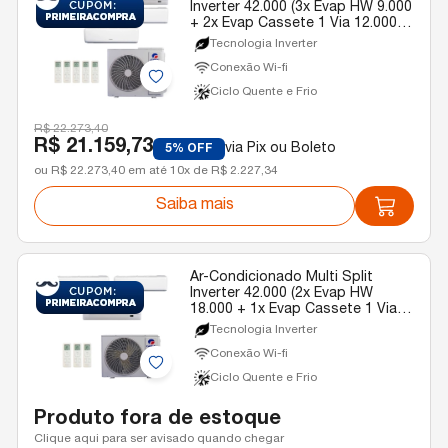
Inverter 42.000 (3x Evap HW 9.000
+ 2x Evap Cassete 1 Via 12.000)
Gree Quente/Frio R-32 220v
Tecnologia Inverter
Conexão Wi-fi
Ciclo Quente e Frio
R$ 22.273,40
R$ 21.159,73
via Pix ou Boleto
5% OFF
ou R$ 22.273,40 em até 10x de R$ 2.227,34
Saiba mais
Ar-Condicionado Multi Split
Inverter 42.000 (2x Evap HW
18.000 + 1x Evap Cassete 1 Via
22.000) Gree Quente/Frio R-32
Tecnologia Inverter
220v
Conexão Wi-fi
Ciclo Quente e Frio
Produto fora de estoque
Clique aqui para ser avisado quando chegar