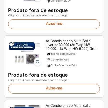
Voltagem 220v
Produto fora de estoque
Clique aqui para ser avisado quando chegar
Avise-me
Ar-Condicionado Multi Split
Inverter 30.000 (2x Evap HW
12.000+ 1x Evap HW 9.000) Gree
Quente/Frio R-32 220v
Tecnologia Inverter
Conexão Wi-fi
Ciclo Quente e Frio
Produto fora de estoque
Clique aqui para ser avisado quando chegar
Avise-me
Ar-Condicionado Multi Split