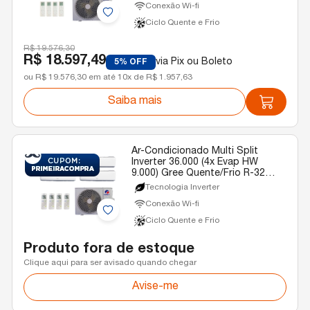
Conexão Wi-fi
Ciclo Quente e Frio
R$ 19.576,30
R$ 18.597,49
via Pix ou Boleto
5% OFF
ou R$ 19.576,30 em até 10x de R$ 1.957,63
Saiba mais
Ar-Condicionado Multi Split
Inverter 36.000 (4x Evap HW
9.000) Gree Quente/Frio R-32
220v
Tecnologia Inverter
Conexão Wi-fi
Ciclo Quente e Frio
Produto fora de estoque
Clique aqui para ser avisado quando chegar
Avise-me