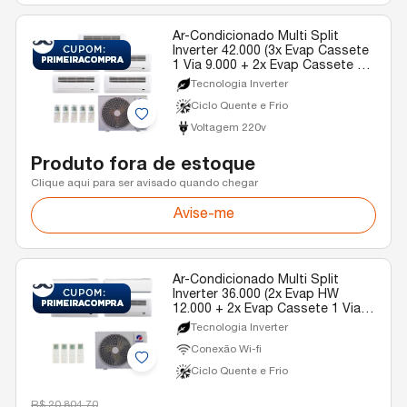
Ar-Condicionado Multi Split
Inverter 42.000 (3x Evap Cassete
1 Via 9.000 + 2x Evap Cassete 1
Via 18.000) Gree Quente/Frio R-
Tecnologia Inverter
32 220v
Ciclo Quente e Frio
Voltagem 220v
Produto fora de estoque
Clique aqui para ser avisado quando chegar
Avise-me
Ar-Condicionado Multi Split
Inverter 36.000 (2x Evap HW
12.000 + 2x Evap Cassete 1 Via
12.000) Gree Quente/Frio R-32
Tecnologia Inverter
220v
Conexão Wi-fi
Ciclo Quente e Frio
R$ 20.804,70