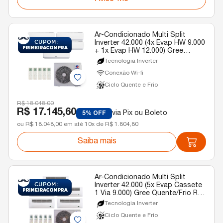
Ar-Condicionado Multi Split
Inverter 42.000 (4x Evap HW 9.000
+ 1x Evap HW 12.000) Gree
Quente/Frio R-32 220v
Tecnologia Inverter
Conexão Wi-fi
Ciclo Quente e Frio
R$ 18.048,00
R$ 17.145,60
via Pix ou Boleto
5% OFF
ou R$ 18.048,00 em até 10x de R$ 1.804,80
Saiba mais
Ar-Condicionado Multi Split
Inverter 42.000 (5x Evap Cassete
1 Via 9.000) Gree Quente/Frio R-
32 220v
Tecnologia Inverter
Ciclo Quente e Frio