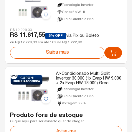
220v
Tecnologia Inverter
Conexão Wi-fi
Ciclo Quente e Frio
R$ 12.229,00
R$ 11.617,55
via Pix ou Boleto
5% OFF
ou R$ 12.229,00 em até 10x de R$ 1.222,90
Saiba mais
Ar-Condicionado Multi Split
Inverter 30.000 (1x Evap HW 9.000
+ 2x Evap HW 18.000) Gree
Diamond Quente/Frio R-32 220v
Tecnologia Inverter
Ciclo Quente e Frio
Voltagem 220v
Produto fora de estoque
Clique aqui para ser avisado quando chegar
Avise-me