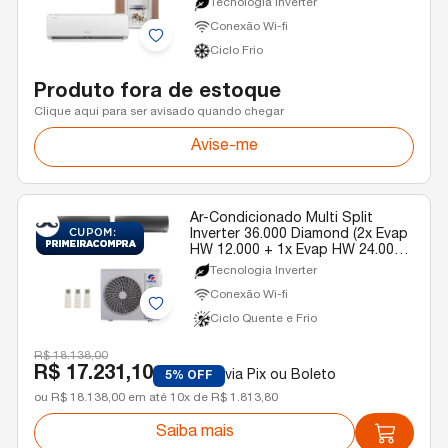
Tecnologia Inverter
Conexão Wi-fi
Ciclo Frio
Produto fora de estoque
Clique aqui para ser avisado quando chegar
Avise-me
Ar-Condicionado Multi Split
Inverter 36.000 Diamond (2x Evap
HW 12.000 + 1x Evap HW 24.000)
Gree Quente/Frio R-32 220v
Tecnologia Inverter
Conexão Wi-fi
Ciclo Quente e Frio
R$ 18.138,00
R$ 17.231,10
via Pix ou Boleto
5% OFF
ou R$ 18.138,00 em até 10x de R$ 1.813,80
Saiba mais