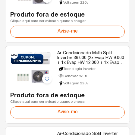
Voltagem 220v
Produto fora de estoque
Clique aqui para ser avisado quando chegar
Avise-me
Ar-Condicionado Multi Split
Inverter 36.000 (2x Evap HW 9.000
+ 1x Evap HW 12.000 + 1x Evap
Cassete 1 Via 22.000) Gree
Tecnologia Inverter
Quente/Frio R-32 220v
Conexão Wi-fi
Voltagem 220v
Produto fora de estoque
Clique aqui para ser avisado quando chegar
Avise-me
Ar-Condicionado Split Inverter