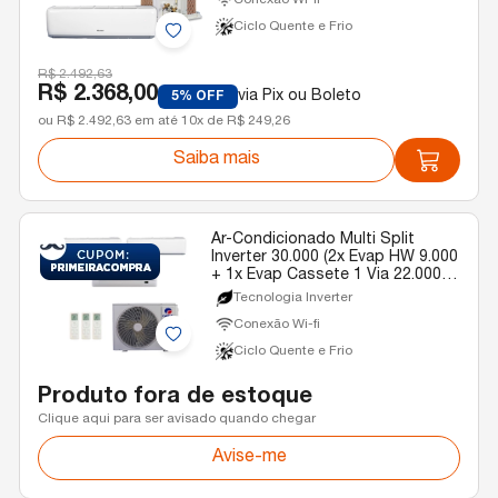
Conexão Wi-fi
Ciclo Quente e Frio
R$ 2.492,63
R$ 2.368,00
via Pix ou Boleto
5% OFF
ou R$ 2.492,63 em até 10x de R$ 249,26
Saiba mais
Ar-Condicionado Multi Split
Inverter 30.000 (2x Evap HW 9.000
+ 1x Evap Cassete 1 Via 22.000)
Gree Quente/Frio R-32 220v
Tecnologia Inverter
Conexão Wi-fi
Ciclo Quente e Frio
Produto fora de estoque
Clique aqui para ser avisado quando chegar
Avise-me