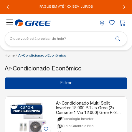
IL*
PAGUE EM ATÉ 10X SEM JUROS
Home
/
Ar-Condicionado Econômico
Ar-Condicionado Econômico
Filtrar
Ar-Condicionado Multi Split
Inverter 18.000 BTUs Gree (2x
Cassete 1 Via 12.000) Gree R-32
Quente e Frio 220v
Tecnologia Inverter
Ciclo Quente e Frio