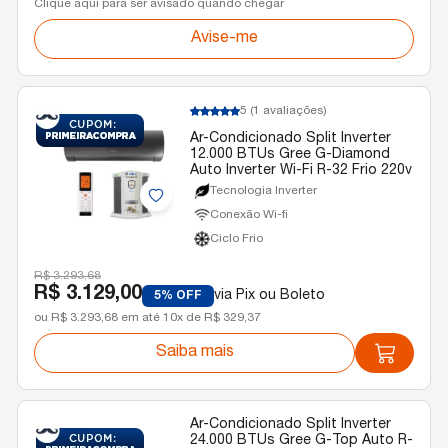
Clique aqui para ser avisado quando chegar
Avise-me
5
(1 avaliações)
Ar-Condicionado Split Inverter
12.000 BTUs Gree G-Diamond
Auto Inverter Wi-Fi R-32 Frio 220v
Tecnologia Inverter
Conexão Wi-fi
Ciclo Frio
R$ 3.293,68
R$ 3.129,00
via Pix ou Boleto
5% OFF
ou R$ 3.293,68 em até 10x de R$ 329,37
Saiba mais
Ar-Condicionado Split Inverter
24.000 BTUs Gree G-Top Auto R-