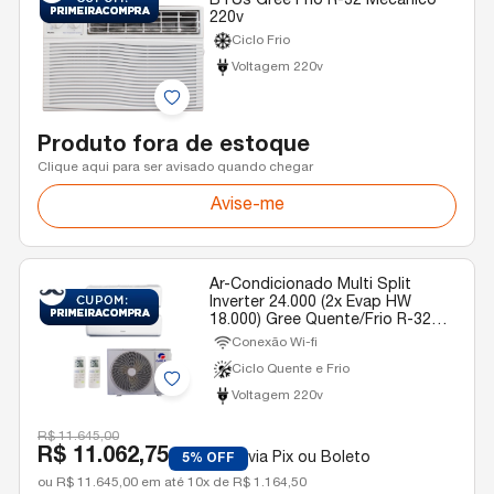
BTUs Gree Frio R-32 Mecânico
220v
Ciclo Frio
Voltagem 220v
Produto fora de estoque
Clique aqui para ser avisado quando chegar
Avise-me
Ar-Condicionado Multi Split
Inverter 24.000 (2x Evap HW
18.000) Gree Quente/Frio R-32
220v
Conexão Wi-fi
Ciclo Quente e Frio
Voltagem 220v
R$ 11.645,00
R$ 11.062,75
via Pix ou Boleto
5% OFF
ou R$ 11.645,00 em até 10x de R$ 1.164,50