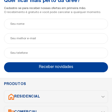
Quer ficar mais perto da Gree?
Cadastre-se para receber nossas ofertas em primeira mão.
O recebimento é gratuito e você pode cancelar a qualquer momento.
Seu
nome
Seu
e-
mail
Seu
telefone
Receber novidades
PRODUTOS
RESIDENCIAL
Split Inverter