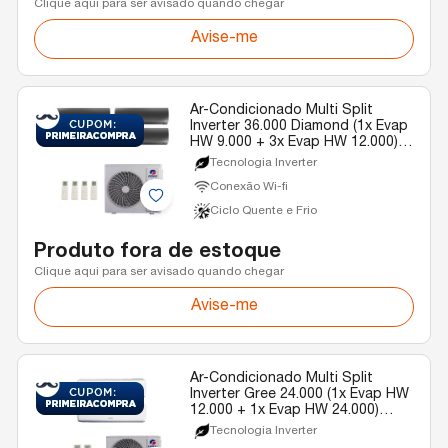
Clique aqui para ser avisado quando chegar
Avise-me
Ar-Condicionado Multi Split
Inverter 36.000 Diamond (1x Evap
HW 9.000 + 3x Evap HW 12.000)
Gree Quente/Frio R-32 220v
Tecnologia Inverter
Conexão Wi-fi
Ciclo Quente e Frio
Produto fora de estoque
Clique aqui para ser avisado quando chegar
Avise-me
Ar-Condicionado Multi Split
Inverter Gree 24.000 (1x Evap HW
12.000 + 1x Evap HW 24.000)
Gree Quente/Frio R-32 220v
Tecnologia Inverter