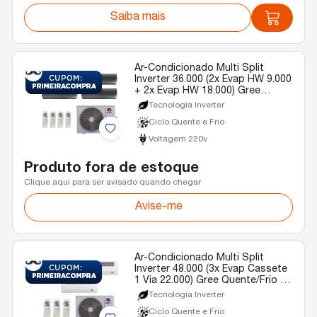
Saiba mais
Ar-Condicionado Multi Split
Inverter 36.000 (2x Evap HW 9.000
+ 2x Evap HW 18.000) Gree
Diamond Quente/Frio R-32 220v
Tecnologia Inverter
Ciclo Quente e Frio
Voltagem 220v
Produto fora de estoque
Clique aqui para ser avisado quando chegar
Avise-me
Ar-Condicionado Multi Split
Inverter 48.000 (3x Evap Cassete
1 Via 22.000) Gree Quente/Frio R-
32 220v
Tecnologia Inverter
Ciclo Quente e Frio