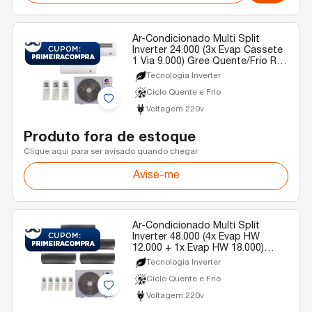
Ar-Condicionado Multi Split
Inverter 24.000 (3x Evap Cassete
1 Via 9.000) Gree Quente/Frio R-
32 220v
Tecnologia Inverter
Ciclo Quente e Frio
Voltagem 220v
Produto fora de estoque
Clique aqui para ser avisado quando chegar
Avise-me
Ar-Condicionado Multi Split
Inverter 48.000 (4x Evap HW
12.000 + 1x Evap HW 18.000)
Gree Diamond Quente/Frio R-32
Tecnologia Inverter
220v
Ciclo Quente e Frio
Voltagem 220v