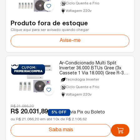
Ciclo Quente e Frio
Voltagem 220v
Produto fora de estoque
Clique aqui para ser avisado quando chegar
Avise-me
Ar-Condicionado Multi Split
Inverter 36.000 BTUs Gree (3x
Cassete 1 Via 18.000) Gree R-32
Quente e Frio 220v
Tecnologia Inverter
Ciclo Quente e Frio
Voltagem 220v
R$ 21.086,20
R$ 20.031,89
via Pix ou Boleto
5% OFF
ou R$ 21.086,20 em até 10x de R$ 2.108,62
Saiba mais