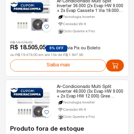
Ar-Condicionado Multi Split
Inverter 36.000 (2x Evap HW 9.000
+ 2x Evap Cassete 1 Via 18.000)
Gree Quente/Frio R-32 220v
Tecnologia Inverter
Conexão Wi-fi
Ciclo Quente e Frio
R$ 19.479,00
R$ 18.505,05
via Pix ou Boleto
5% OFF
ou R$ 19.479,00 em até 10x de R$ 1.947,90
Saiba mais
Ar-Condicionado Multi Split
Inverter 48.000 (3x Evap HW 9.000
+ 2x Evap HW 12.000) Gree
Quente/Frio R-32 220v
Tecnologia Inverter
Conexão Wi-fi
Ciclo Quente e Frio
Produto fora de estoque