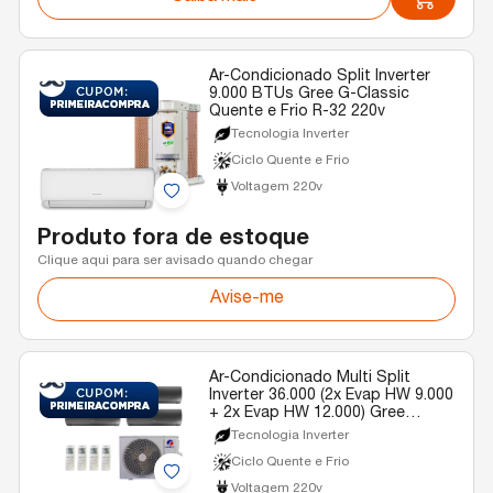
Ar-Condicionado Split Inverter
9.000 BTUs Gree G-Classic
Quente e Frio R-32 220v
Tecnologia Inverter
Ciclo Quente e Frio
Voltagem 220v
Produto fora de estoque
Clique aqui para ser avisado quando chegar
Avise-me
Ar-Condicionado Multi Split
Inverter 36.000 (2x Evap HW 9.000
+ 2x Evap HW 12.000) Gree
Diamond Quente/Frio R-32 220v
Tecnologia Inverter
Ciclo Quente e Frio
Voltagem 220v