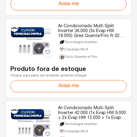
Avise-me
Ar-Condicionado Multi Split
Inverter 36.000 (3x Evap HW
18.000) Gree Quente/Frio R-32
220v
Tecnologia Inverter
Conexão Wi-fi
Ciclo Quente e Frio
Produto fora de estoque
Clique aqui para ser avisado quando chegar
Avise-me
Ar-Condicionado Multi Split
Inverter 42.000 (1x Evap HW 9.000
+ 2x Evap HW 12.000 + 1x Evap
Cassete 1 Via 22.000) Gree
Tecnologia Inverter
Quente/Frio R-32 220V
Conexão Wi-fi