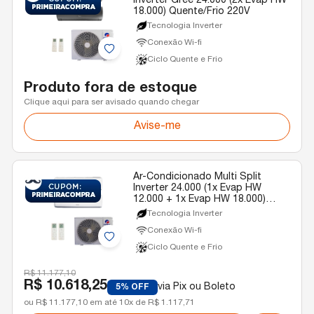
Inverter Gree 24.000 (2x Evap HW
18.000) Quente/Frio 220V
Tecnologia Inverter
Conexão Wi-fi
Ciclo Quente e Frio
Produto fora de estoque
Clique aqui para ser avisado quando chegar
Avise-me
Ar-Condicionado Multi Split
Inverter 24.000 (1x Evap HW
12.000 + 1x Evap HW 18.000)
Gree Quente/Frio R-32 220v
Tecnologia Inverter
Conexão Wi-fi
Ciclo Quente e Frio
R$ 11.177,10
R$ 10.618,25
via Pix ou Boleto
5% OFF
ou R$ 11.177,10 em até 10x de R$ 1.117,71