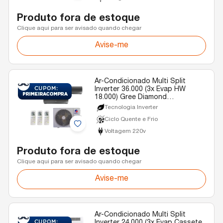
Produto fora de estoque
Clique aqui para ser avisado quando chegar
Avise-me
Ar-Condicionado Multi Split
Inverter 36.000 (3x Evap HW
18.000) Gree Diamond
Quente/Frio R-32 220v
Tecnologia Inverter
Ciclo Quente e Frio
Voltagem 220v
Produto fora de estoque
Clique aqui para ser avisado quando chegar
Avise-me
Ar-Condicionado Multi Split