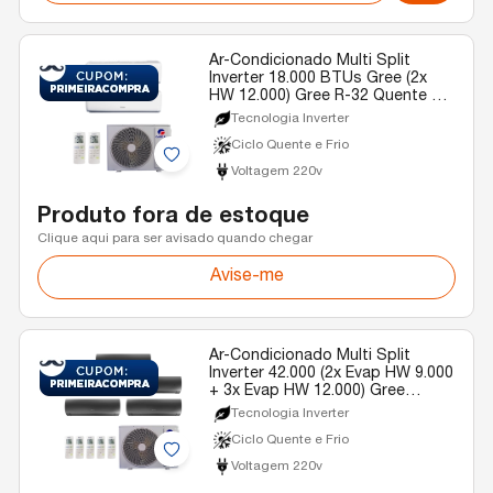
Ar-Condicionado Multi Split
Inverter 18.000 BTUs Gree (2x
HW 12.000) Gree R-32 Quente e
Frio 220v
Tecnologia Inverter
Ciclo Quente e Frio
Voltagem 220v
Produto fora de estoque
Clique aqui para ser avisado quando chegar
Avise-me
Ar-Condicionado Multi Split
Inverter 42.000 (2x Evap HW 9.000
+ 3x Evap HW 12.000) Gree
Diamond Quente/Frio R-32 220v
Tecnologia Inverter
Ciclo Quente e Frio
Voltagem 220v