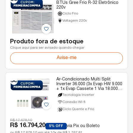
BTUs Gree Frio R-32 Eletrônico
220v
Ciclo Frio
Voltagem 220v
Produto fora de estoque
Clique aqui para ser avisado quando chegar
Avise-me
Ar-Condicionado Multi Split
Inverter 36.000 (3x Evap HW 9.000
+ 1x Evap Cassete 1 Via 18.000)
Gree Quente/Frio R-32 220v
Tecnologia Inverter
Conexão Wi-fi
Ciclo Quente e Frio
R$ 17.678,10
R$ 16.794,20
via Pix ou Boleto
5% OFF
ou R$ 17.678,10 em até 10x de R$ 1.767,81