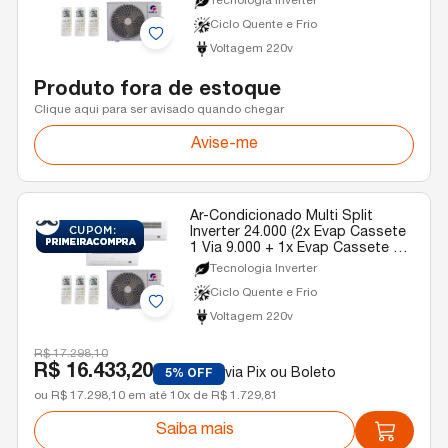
Tecnologia Inverter
Ciclo Quente e Frio
Voltagem 220v
Produto fora de estoque
Clique aqui para ser avisado quando chegar
Avise-me
Ar-Condicionado Multi Split
Inverter 24.000 (2x Evap Cassete
1 Via 9.000 + 1x Evap Cassete 1
Via 18.000) Gree Quente/Frio R-
Tecnologia Inverter
32 220v
Ciclo Quente e Frio
Voltagem 220v
R$ 17.298,10
R$ 16.433,20
via Pix ou Boleto
5% OFF
ou R$ 17.298,10 em até 10x de R$ 1.729,81
Saiba mais