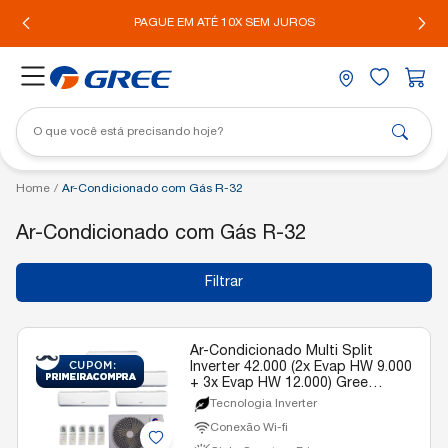
IL*
PAGUE EM ATÉ 10X SEM JUROS
Home
/
Ar-Condicionado com Gás R-32
Ar-Condicionado com Gás R-32
Filtrar
Ar-Condicionado Multi Split
Inverter 42.000 (2x Evap HW 9.000
+ 3x Evap HW 12.000) Gree
Quente/Frio R-32 220v
Tecnologia Inverter
Conexão Wi-fi