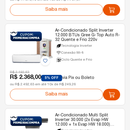
Saiba mais
Ar-Condicionado Split Inverter
12.000 BTUs Gree G-Top Auto R-
32 Quente e Frio 220v
Tecnologia Inverter
Conexão Wi-fi
Ciclo Quente e Frio
R$ 2.492,63
R$ 2.368,00
via Pix ou Boleto
5% OFF
ou R$ 2.492,63 em até 10x de R$ 249,26
Saiba mais
Ar-Condicionado Multi Split
Inverter 30.000 (2x Evap HW
12.000 + 1x Evap HW 18.000)
Gree Diamond Quente/Frio R-32