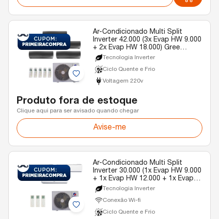
Ar-Condicionado Multi Split
Inverter 42.000 (3x Evap HW 9.000
+ 2x Evap HW 18.000) Gree
Diamond Quente/Frio R-32 220v
Tecnologia Inverter
Ciclo Quente e Frio
Voltagem 220v
Produto fora de estoque
Clique aqui para ser avisado quando chegar
Avise-me
Ar-Condicionado Multi Split
Inverter 30.000 (1x Evap HW 9.000
+ 1x Evap HW 12.000 + 1x Evap
HW 18.000) Gree Quente/Frio R-
Tecnologia Inverter
32 220v
Conexão Wi-fi
Ciclo Quente e Frio