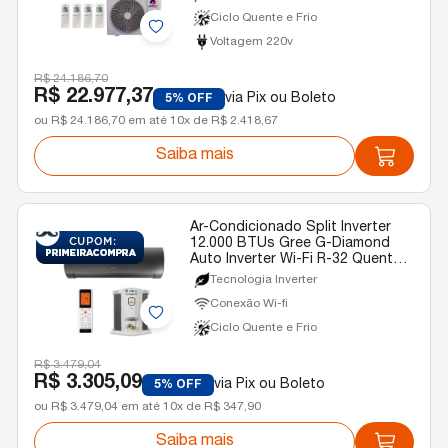
Frio 220v
Ciclo Quente e Frio
Voltagem 220v
R$ 24.186,70
R$ 22.977,37
via Pix ou Boleto
5% OFF
ou R$ 24.186,70 em até 10x de R$ 2.418,67
Saiba mais
Ar-Condicionado Split Inverter
12.000 BTUs Gree G-Diamond
Auto Inverter Wi-Fi R-32 Quente e
Frio 220v
Tecnologia Inverter
Conexão Wi-fi
Ciclo Quente e Frio
R$ 3.479,04
R$ 3.305,09
via Pix ou Boleto
5% OFF
ou R$ 3.479,04 em até 10x de R$ 347,90
Saiba mais