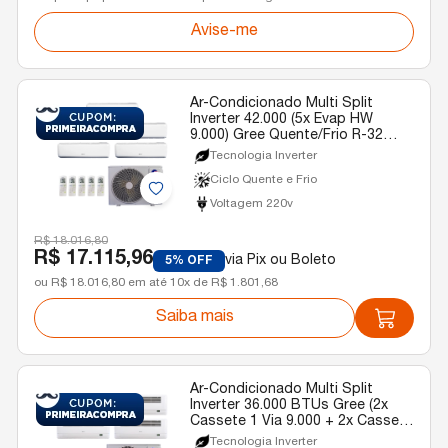
Avise-me
Ar-Condicionado Multi Split
Inverter 42.000 (5x Evap HW
9.000) Gree Quente/Frio R-32
220v
Tecnologia Inverter
Ciclo Quente e Frio
Voltagem 220v
R$ 18.016,80
R$ 17.115,96
via Pix ou Boleto
5% OFF
ou R$ 18.016,80 em até 10x de R$ 1.801,68
Saiba mais
Ar-Condicionado Multi Split
Inverter 36.000 BTUs Gree (2x
Cassete 1 Via 9.000 + 2x Cassete
1 Via 18.000) Gree R-32 Quente e
Tecnologia Inverter