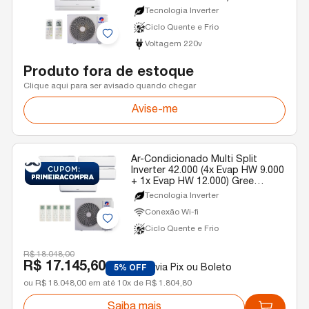
Quente e Frio 220v
Tecnologia Inverter
Ciclo Quente e Frio
Voltagem 220v
Produto fora de estoque
Clique aqui para ser avisado quando chegar
Avise-me
Ar-Condicionado Multi Split
Inverter 42.000 (4x Evap HW 9.000
+ 1x Evap HW 12.000) Gree
Quente/Frio R-32 220v
Tecnologia Inverter
Conexão Wi-fi
Ciclo Quente e Frio
R$ 18.048,00
R$ 17.145,60
via Pix ou Boleto
5% OFF
ou R$ 18.048,00 em até 10x de R$ 1.804,80
Saiba mais