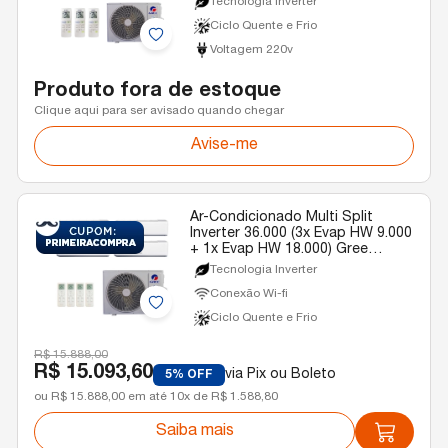
Tecnologia Inverter
220v
Ciclo Quente e Frio
Voltagem 220v
Produto fora de estoque
Clique aqui para ser avisado quando chegar
Avise-me
Ar-Condicionado Multi Split
Inverter 36.000 (3x Evap HW 9.000
+ 1x Evap HW 18.000) Gree
Quente/Frio R-32 220v
Tecnologia Inverter
Conexão Wi-fi
Ciclo Quente e Frio
R$ 15.888,00
R$ 15.093,60
via Pix ou Boleto
5% OFF
ou R$ 15.888,00 em até 10x de R$ 1.588,80
Saiba mais