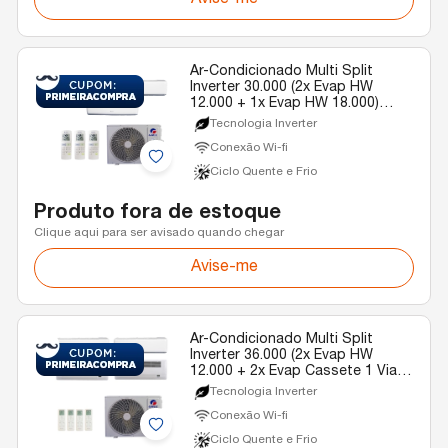
Avise-me
Ar-Condicionado Multi Split
Inverter 30.000 (2x Evap HW
12.000 + 1x Evap HW 18.000)
Gree Quente/Frio R-32 220v
Tecnologia Inverter
Conexão Wi-fi
Ciclo Quente e Frio
Produto fora de estoque
Clique aqui para ser avisado quando chegar
Avise-me
Ar-Condicionado Multi Split
Inverter 36.000 (2x Evap HW
12.000 + 2x Evap Cassete 1 Via
12.000) Gree Quente/Frio R-32
Tecnologia Inverter
220v
Conexão Wi-fi
Ciclo Quente e Frio