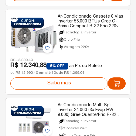
Ar-Condicionado Cassete 8 Vias
Inverter 56.000 BTUs Gree G-
Prime Compact R-32 Frio 220v
Monofásico
Tecnologia Inverter
Ciclo Frio
Voltagem 220v
R$ 12.990,40
R$ 12.340,88
via Pix ou Boleto
5% OFF
ou R$ 12.990,40 em até 10x de R$ 1.299,04
Saiba mais
Ar-Condicionado Multi Split
Inverter 24.000 (3x Evap HW
9.000) Gree Quente/Frio R-32
220v
Tecnologia Inverter
Conexão Wi-fi
Ciclo Quente e Frio