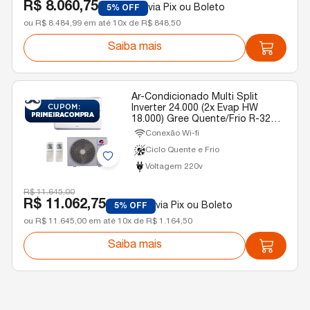
R$ 8.060,75
via Pix ou Boleto
5% OFF
ou R$ 8.484,99 em até 10x de R$ 848,50
Saiba mais
Ar-Condicionado Multi Split
Inverter 24.000 (2x Evap HW
18.000) Gree Quente/Frio R-32
220v
Conexão Wi-fi
Ciclo Quente e Frio
Voltagem 220v
R$ 11.645,00
R$ 11.062,75
via Pix ou Boleto
5% OFF
ou R$ 11.645,00 em até 10x de R$ 1.164,50
Saiba mais