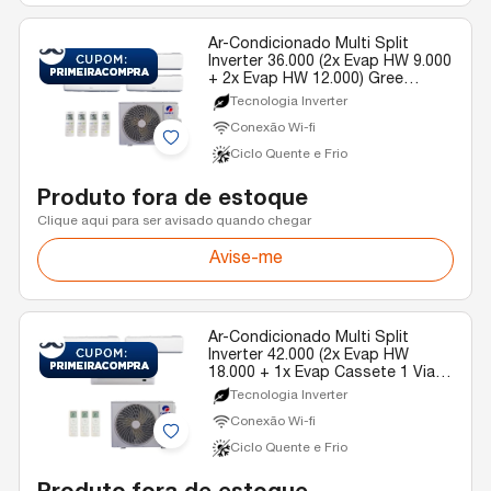
Ar-Condicionado Multi Split
Inverter 36.000 (2x Evap HW 9.000
+ 2x Evap HW 12.000) Gree
Quente/Frio R-32 220v
Tecnologia Inverter
Conexão Wi-fi
Ciclo Quente e Frio
Produto fora de estoque
Clique aqui para ser avisado quando chegar
Avise-me
Ar-Condicionado Multi Split
Inverter 42.000 (2x Evap HW
18.000 + 1x Evap Cassete 1 Via
22.000) Gree Quente/Frio R-32
Tecnologia Inverter
220v
Conexão Wi-fi
Ciclo Quente e Frio