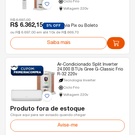
Ciclo Frio
Voltagem 220v
R$ 6.697,00
R$ 6.362,15
via Pix ou Boleto
5% OFF
ou R$ 6.697,00 em até 10x de R$ 669,70
Saiba mais
Ar-Condicionado Split Inverter
24.000 BTUs Gree G-Classic Frio
R-32 220v
Tecnologia Inverter
Ciclo Frio
Voltagem 220v
Produto fora de estoque
Clique aqui para ser avisado quando chegar
Avise-me