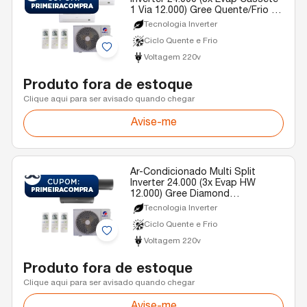
Inverter 24.000 (3x Evap Cassete
1 Via 12.000) Gree Quente/Frio R-
32 220v
Tecnologia Inverter
Ciclo Quente e Frio
Voltagem 220v
Produto fora de estoque
Clique aqui para ser avisado quando chegar
Avise-me
Ar-Condicionado Multi Split
Inverter 24.000 (3x Evap HW
12.000) Gree Diamond
Quente/Frio R-32 220v
Tecnologia Inverter
Ciclo Quente e Frio
Voltagem 220v
Produto fora de estoque
Clique aqui para ser avisado quando chegar