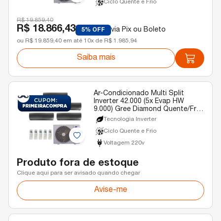
Ciclo Quente e Frio
R$ 19.859,40
R$ 18.866,43
via Pix ou Boleto
5% OFF
ou R$ 19.859,40 em até 10x de R$ 1.985,94
Saiba mais
Ar-Condicionado Multi Split
Inverter 42.000 (5x Evap HW
9.000) Gree Diamond Quente/Frio
R-32 220v
Tecnologia Inverter
Ciclo Quente e Frio
Voltagem 220v
Produto fora de estoque
Clique aqui para ser avisado quando chegar
Avise-me