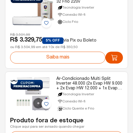
32 Frio 220v
Tecnologia Inverter
Conexão Wi-fi
Ciclo Frio
R$ 3.504,99
R$ 3.329,75
via Pix ou Boleto
5% OFF
ou R$ 3.504,99 em até 10x de R$ 350,50
Saiba mais
Ar-Condicionado Multi Split
Inverter 48.000 (2x Evap HW 9.000
+ 2x Evap HW 12.000 + 1x Evap
Cassete 1 Via 22.000) Gree
Tecnologia Inverter
Quente/Frio R-32 220v
Conexão Wi-fi
Ciclo Quente e Frio
Produto fora de estoque
Clique aqui para ser avisado quando chegar