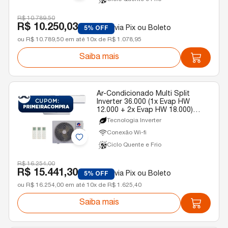
R$ 10.789,50
R$ 10.250,03
via Pix ou Boleto
5% OFF
ou R$ 10.789,50 em até 10x de R$ 1.078,95
Saiba mais
Ar-Condicionado Multi Split
Inverter 36.000 (1x Evap HW
12.000 + 2x Evap HW 18.000)
Gree Quente/Frio R-32 220v
Tecnologia Inverter
Conexão Wi-fi
Ciclo Quente e Frio
R$ 16.254,00
R$ 15.441,30
via Pix ou Boleto
5% OFF
ou R$ 16.254,00 em até 10x de R$ 1.625,40
Saiba mais