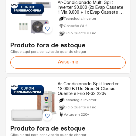
Ar-Condicionado Multi Split
Inverter 30.000 (2x Evap Cassete
1 Via 9.000 + 1x Evap Cassete 1
Via 22.000) Gree Quente/Frio R-
Tecnologia Inverter
32 220v
Conexão Wi-fi
Ciclo Quente e Frio
Produto fora de estoque
Clique aqui para ser avisado quando chegar
Avise-me
Ar-Condicionado Split Inverter
18.000 BTUs Gree G-Classic
Quente e Frio R-32 220v
Tecnologia Inverter
Ciclo Quente e Frio
Voltagem 220v
Produto fora de estoque
Clique aqui para ser avisado quando chegar