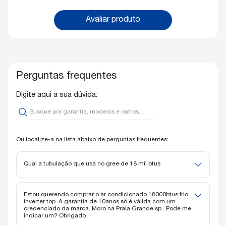
Avaliar produto
Perguntas frequentes
Digite aqui a sua dúvida:
Ou localize-a na lista abaixo de perguntas frequentes:
Qual a tubulação que usa no gree de 18 mil btus
As medidas de tubulação deste aparelho são 1/4 e 1/2.
Estou querendo comprar o ar condicionado 18000btus frio
inverter top. A garantia de 10anos só é válida com um
credenciado da marca. Moro na Praia Grande sp . Pode me
indicar um? Obrigado