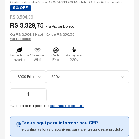
Código de referência: CB574N11400
Modelo: G-Top Auto Inverter
5% OFF
R$ 3.504,99
R$ 3.329,75
via Pix ou Boleto
Ou R$ 3.504,99 até 10x de R$ 350,50
ver parcelas
Tecnologia
Conexão
Ciclo
Voltagem
Inverter
Wi-fi
Frio
220v
18000 Frio
220v
Selecione
a
quantidade:
*Confira condições de
garantia do produto
Toque aqui para informar seu CEP
e confira as lojas disponíveis para a entrega deste produto.