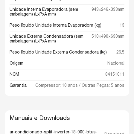
Unidade Interna Evaporadora (sem
943×246×333mm
embalagem) (LxPxA mm)
Peso líquido Unidade Interna Evaporadora (kg)
13
Unidade Externa Condensadora (sem
510×490×630mm
embalagem) (LxPxA mm)
Peso líquido Unidade Externa Condensadora (kg)
26,5
Origem
Nacional
NCM
84151011
Garantia
Compressor: 10 anos / Outras Peças: 5 anos
Manuais e Downloads
ar-condicionado-split-inverter-18-000-btus-