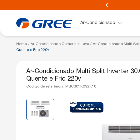
COM ENTREGA PARA TODO BRASIL*
Ar-Condicionado
Home
/
Ar-Condicionado Comercial Leve
/
Ar-Condicionado Multi Spli
Linhas
Ar-Condicionado
Multi Split
Quente e Frio 220v
Ver tudo
Ver tudo
Ver tudo
Split High-Wall
Split Inverter
Bi-split
Pis
Ar-Condicionado Multi Split Inverter 3
Quente e Frio 220v
G-Clima
9.000 BTUs
2 ambientes
G-Pr
G-Classic Inverter
12.000 BTUs
Código de referência: MSC301K092K18
G-Top Auto Inverter
18.000 BTUs
G-Diamond Auto Inverter
24.000 BTUs
27.000 BTUs
30.000 BTUs