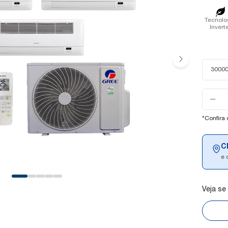
Tecnolo
Invert
30000
Selecion
a
quantida
*Confira
C
e 
Veja se