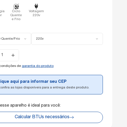
gia
Ciclo
Voltagem
er
Quente
220v
e Frio
 Quente/Frio
220v
e
de:
 condições de
garantia do produto
lique aqui para informar seu CEP
confira as lojas disponíveis para a entrega deste produto.
 esse aparelho é ideal para você:
Calcular BTUs necessários