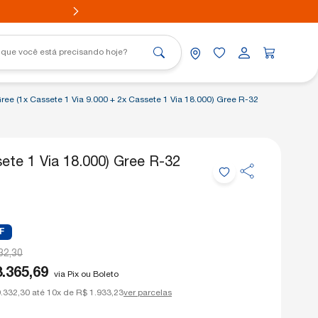
Gree (1x Cassete 1 Via 9.000 + 2x Cassete 1 Via 18.000) Gree R-32
Portátil
sete 1 Via 18.000) Gree R-32
nico
Aovia
nico
F
32,30
.365,69
via Pix ou Boleto
.332,30 até 10x de R$ 1.933,23
ver parcelas